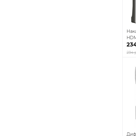
Нак
HDM
23
234 
К
клик
В
Диф