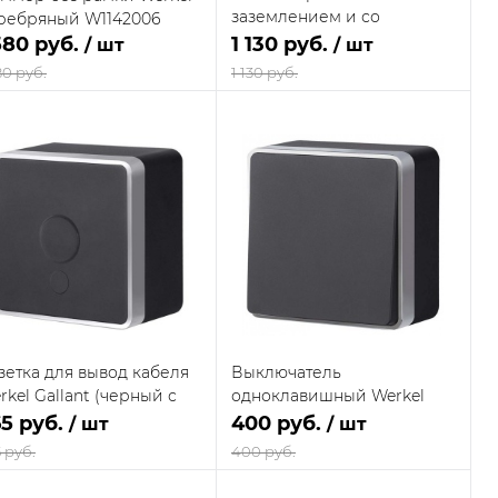
заземлением и со
ребряный W1142006
шторками Werkel Gallant
580 руб.
1 130 руб.
/ шт
/ шт
(черный с серебром)
80 руб.
1 130 руб.
W5073134
В корзину
В корзину
Купить в 1
Сравнение
Купить в 1
Сравнение
к
клик
В наличии
В наличии
В избранное
В избранное
на складе
на складе
поставщика
поставщика
зетка для вывод кабеля
Выключатель
rkel Gallant (черный с
одноклавишный Werkel
ребром) W5050234
Gallant (черный с
5 руб.
400 руб.
/ шт
/ шт
серебром) W5010034
 руб.
400 руб.