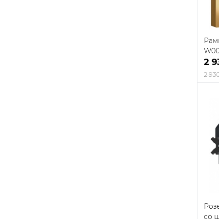
Рамк
W00
2 9
2 93
К
клик
В
Роз
со 