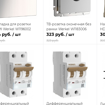
на складе
на складе
поставщика
поставщика
ладка для розетки
ТВ-розетка оконечная без
На
I Werkel W1196002
рамки Werkel W1183006
HD
4 руб.
323 руб.
30
/ шт
/ шт
руб.
323 руб.
303
В корзину
В корзину
упить в 1
Сравнение
Купить в 1
Сравнение
клик
кли
В наличии
В наличии
 избранное
В избранное
на складе
на складе
поставщика
поставщика
ференциальный
Дифференциальный
Ди