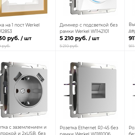
поставщика
поставщика
Вы
а на 1 пост Werkel
Диммер с подсветкой без
дв
12853
рамки Werkel W1142101
We
30 руб.
5 210 руб.
91
/ шт
/ шт
0 руб.
5 210 руб.
911
В корзину
В корзину
упить в 1
Сравнение
Купить в 1
Сравнение
клик
кли
В наличии
В наличии
 избранное
В избранное
на складе
на складе
поставщика
поставщика
етка с заземлением и
Розетка Ethernet RJ-45 без
Ро
шторкой и 2хUSB, без
рамки Werkel W1181006
бе