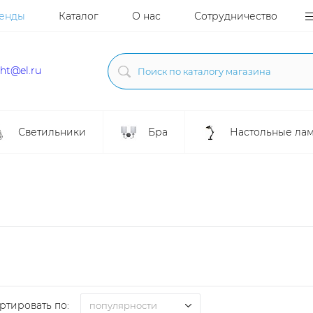
енды
Каталог
О нас
Сотрудничество
ght@el.ru
Светильники
Бра
Настольные ла
ртировать по:
популярности