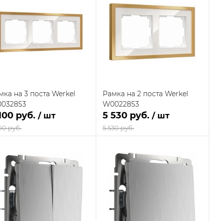
Купить в 1
Сравнение
Купить в 1
Сравнение
к
клик
В наличии
В наличии
В избранное
В избранное
на складе
на складе
поставщика
поставщика
мка на 3 поста Werkel
Рамка на 2 поста Werkel
032853
W0022853
100 руб.
5 530 руб.
/ шт
/ шт
00 руб.
5 530 руб.
В корзину
В корзину
Купить в 1
Сравнение
Купить в 1
Сравнение
к
клик
В наличии
В наличии
В избранное
В избранное
на складе
на складе