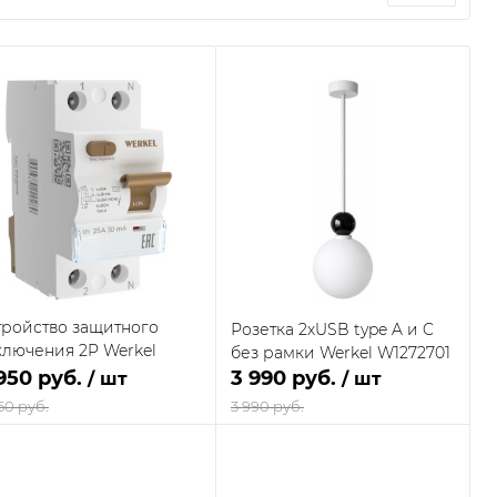
тройство защитного
Розетка 2хUSB type A и C
ключения 2P Werkel
без рамки Werkel W1272701
12P256
950 руб.
3 990 руб.
/ шт
/ шт
50 руб.
3 990 руб.
В корзину
В корзину