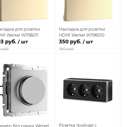
на складе
на складе
поставщика
поставщика
кладка для розетки
Накладка для розетки
MI Werkel W1196011
HDMI Werkel W1196010
3 руб.
350 руб.
/ шт
/ шт
 руб.
350 руб.
В корзину
В корзину
Купить в 1
Сравнение
Купить в 1
Сравнение
к
клик
В наличии
В наличии
В избранное
В избранное
на складе
на складе
поставщика
поставщика
Розетка тройная с
ммер без рамки Werkel