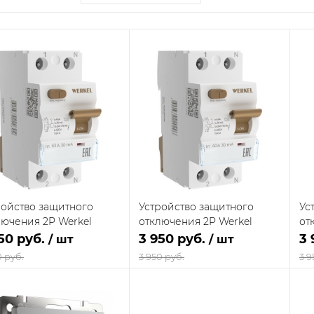
ройство защитного
Устройство защитного
Ус
лючения 2P Werkel
отключения 2P Werkel
от
2P636
W812P406
W8
50 руб.
3 950 руб.
3 
/ шт
/ шт
0 руб.
3 950 руб.
3 9
В корзину
В корзину