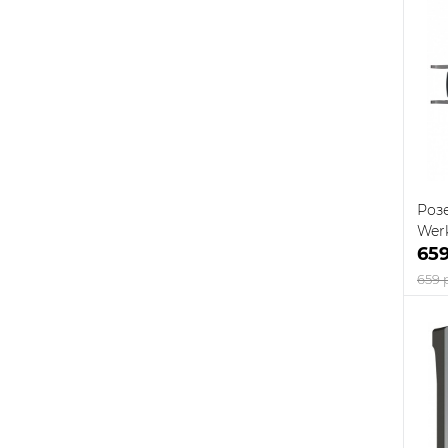
К
клик
В
Роз
Werk
65
659 
К
клик
В