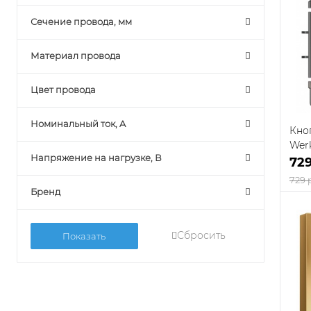
К
Сечение провода, мм
клик
Материал провода
В
Цвет провода
Номинальный ток, A
Кно
Wer
Напряжение на нагрузке, В
W11
72
729 
Бренд
Сбросить
К
клик
В