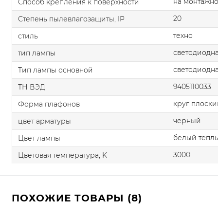
на монтажно
Способ крепления к поверхности
20
Степень пылевлагозащиты, IP
техно
стиль
светодиодна
тип лампы
светодиодна
Тип лампы основной
9405110033
ТН ВЭД
круг плоски
Форма плафонов
черный
цвет арматуры
белый тепл
Цвет лампы
3000
Цветовая температура, K
ПОХОЖИЕ ТОВАРЫ (8)