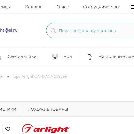
енды
Каталог
О нас
Сотрудничество
ght@el.ru
Светильники
Бра
Настольные ла
•
ой
Бра Arlight CAMPANA 059599
РИСТИКИ
ПОХОЖИЕ ТОВАРЫ