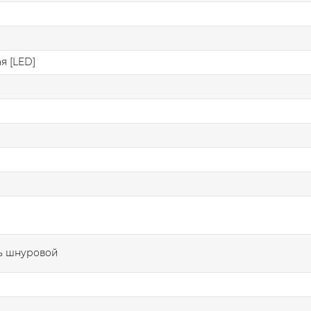
я [LED]
ь шнуровой