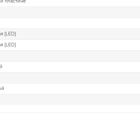
й пластине
я [LED]
я [LED]
й
ый