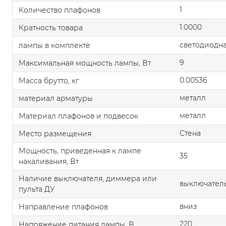
1
Количество плафонов
1.0000
Кратность товара
светодиодна
лампы в комплекте
9
Максимальная мощность лампы, Вт
0.00536
Масса брутто, кг
металл
материал арматуры
металл
Материал плафонов и подвесок
Стена
Место размещения
Мощность, приведенная к лампе
35
накаливания, Вт
Наличие выключателя, диммера или
выключател
пульта ДУ
вниз
Направление плафонов
220
Напряжение питания лампы, В