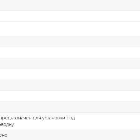
предназначен для установки под
оводку
ено