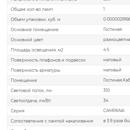
1
Общее кол-во ламп
0.000002916
Объем упаковки, куб. м
Гостиная
Основное помещение
разноцветн
Основной цвет
4.5
Площадь освещения, м2
матовый
Поверхность плафонов и подвесок
матовый
Поверхность арматуры
Гостиная,Ка
Помещение
310
Световой поток, лм
34
Светоотдача, лм/Вт
CAMPANA
Серия
в 3.9 раза б
Сопоставление с лампой накаливания