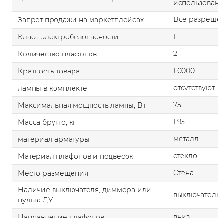
использован
Все разреш
Запрет продажи на маркетплейсах
I
Класс электробезопасности
2
Количество плафонов
1.0000
Кратность товара
отсутствуют
лампы в комплекте
75
Максимальная мощность лампы, Вт
1.95
Масса брутто, кг
металл
материал арматуры
стекло
Материал плафонов и подвесок
Стена
Место размещения
Наличие выключателя, диммера или
выключател
пульта ДУ
вниз
Направление плафонов