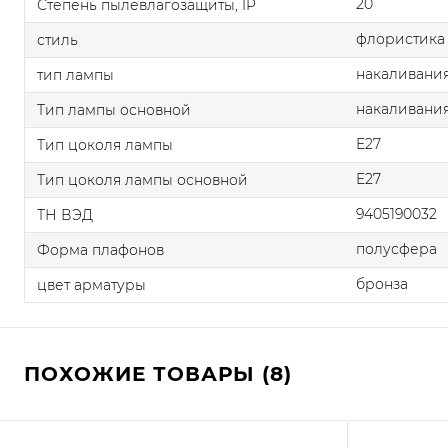
20
Степень пылевлагозащиты, IP
флористика
стиль
накаливания
тип лампы
накаливани
Тип лампы основной
E27
Тип цоколя лампы
E27
Тип цоколя лампы основной
9405190032
ТН ВЭД
полусфера
Форма плафонов
бронза
цвет арматуры
ПОХОЖИЕ ТОВАРЫ (8)