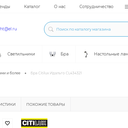
енды
Каталог
О нас
Сотрудничество
ght@el.ru
Светильники
Бра
Настольные ла
•
ами и более
Бра Citilux Идальго CL434321
РИСТИКИ
ПОХОЖИЕ ТОВАРЫ