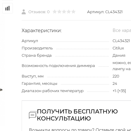
Отзывов: 0
Артикул:
CL434321
Характеристики:
Все хар
Артикул
CL434321
Производитель
Citilux
Страна бренда
Дания
можно, е
Возможность подключения диммера
лампу н
Выступ, мм
220
Гарантия, месяцы
24
Диапазон рабочих температур
+1-[+35]
ПОЛУЧИТЬ БЕСПЛАТНУЮ
КОНСУЛЬТАЦИЮ
Возникли вопросы по товару? Оставьте свой 