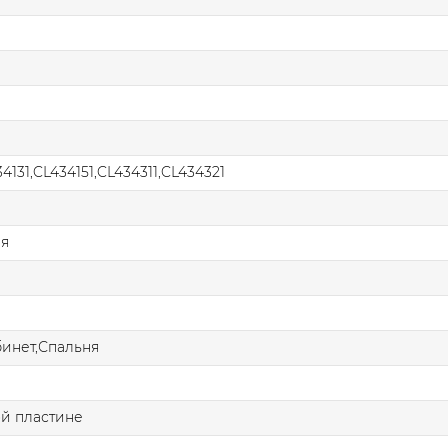
34131,CL434151,CL434311,CL434321
ая
бинет,Спальня
й пластине