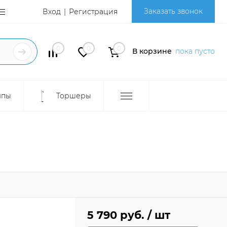
Заказать звонок
Вход
Регистрация
0
0
0
В корзине
пока пусто
мпы
Торшеры
5 790 руб.
/ шт