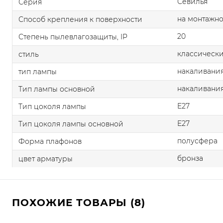
Севилья
Серия
на монтажно
Способ крепления к поверхности
20
Степень пылевлагозащиты, IP
классическ
стиль
накаливания
тип лампы
накаливани
Тип лампы основной
E27
Тип цоколя лампы
E27
Тип цоколя лампы основной
полусфера
Форма плафонов
бронза
цвет арматуры
ПОХОЖИЕ ТОВАРЫ (8)