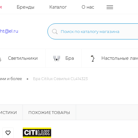
и
Бренды
Каталог
О нас
ght@el.ru
Светильники
Бра
Настольные ла
•
ами и более
Бра Citilux Севилья CL414323
РИСТИКИ
ПОХОЖИЕ ТОВАРЫ