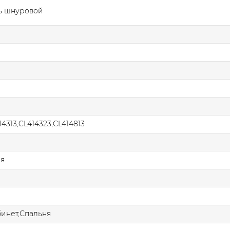
ь шнуровой
14313,CL414323,CL414813
ая
бинет,Спальня