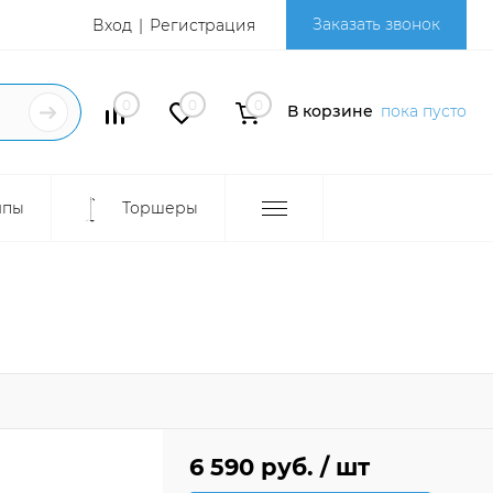
Заказать звонок
Вход
Регистрация
0
0
0
В корзине
пока пусто
мпы
Торшеры
6 590 руб.
/ шт