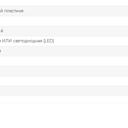
й пластине
ий
 ИЛИ светодиодная [LED]
я