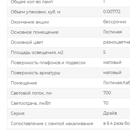
1
Общее кол-во ламп
0.007172
Объем упаковки, куб. м
бессрочно
Окончание акции
Гостиная
Основное помещение
разноцветн
Основной цвет
5
Площадь освещения, м2
матовый
Поверхность плафонов и подвесок
матовый
Поверхность арматуры
Гостиная,Ка
Помещение
700
Световой поток, лм
70
Светоотдача, лм/Вт
Драйв
Серия
в 6.4 раза б
Сопоставление с лампой накаливания