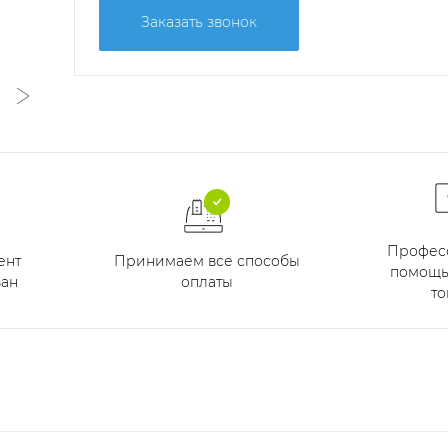
Заказать звонок
Профес
Принимаем все способы
ент
помощь
оплаты
ан
то