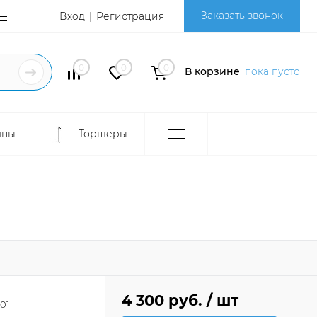
Заказать звонок
Вход
Регистрация
0
0
0
В корзине
пока пусто
мпы
Торшеры
4 300 руб.
/ шт
01