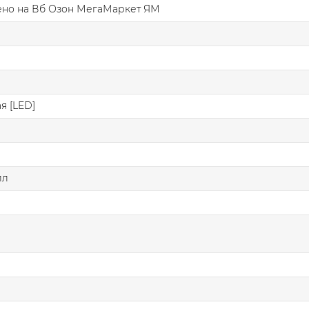
ено на Вб Озон МегаМаркет ЯМ
я [LED]
лл