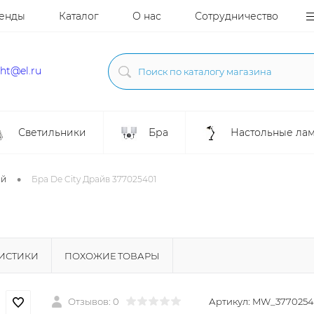
енды
Каталог
О нас
Сотрудничество
ght@el.ru
Светильники
Бра
Настольные ла
•
ой
Бра De City Драйв 377025401
РИСТИКИ
ПОХОЖИЕ ТОВАРЫ
Отзывов: 0
Артикул:
MW_3770254