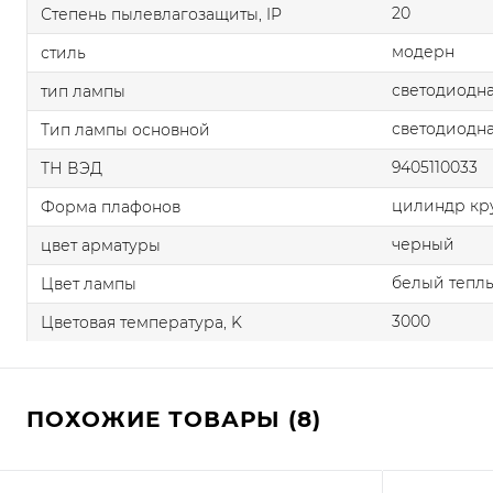
20
Степень пылевлагозащиты, IP
модерн
стиль
светодиодна
тип лампы
светодиодна
Тип лампы основной
9405110033
ТН ВЭД
цилиндр кр
Форма плафонов
черный
цвет арматуры
белый тепл
Цвет лампы
3000
Цветовая температура, K
ПОХОЖИЕ ТОВАРЫ (8)