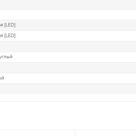
я [LED]
я [LED]
углый
ый