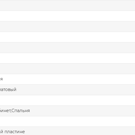
ая
матовый
бинет,Спальня
й пластине