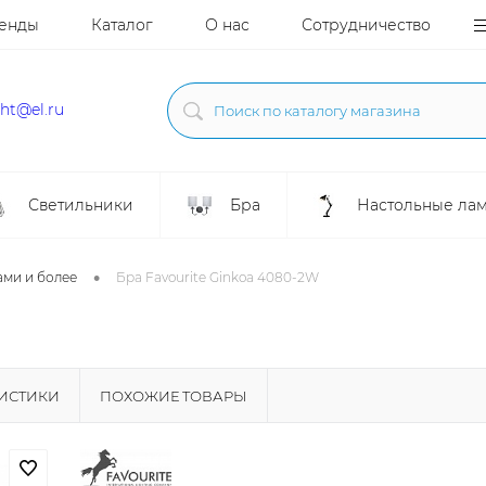
енды
Каталог
О нас
Сотрудничество
ght@el.ru
Светильники
Бра
Настольные ла
•
ами и более
Бра Favourite Ginkoa 4080-2W
РИСТИКИ
ПОХОЖИЕ ТОВАРЫ