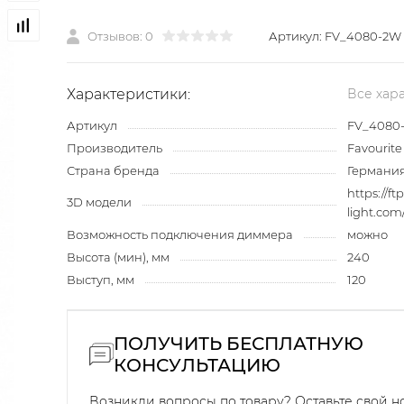
Отзывов: 0
Артикул:
FV_4080-2W
Характеристики:
Все хар
Артикул
FV_4080
Производитель
Favourite
Страна бренда
Германи
https://ft
3D модели
light.com
Возможность подключения диммера
можно
Высота (мин), мм
240
Выступ, мм
120
ПОЛУЧИТЬ БЕСПЛАТНУЮ
КОНСУЛЬТАЦИЮ
Возникли вопросы по товару? Оставьте свой 