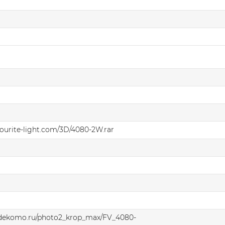
avourite-light.com/3D/4080-2W.rar
.dekomo.ru/photo2_krop_max/FV_4080-