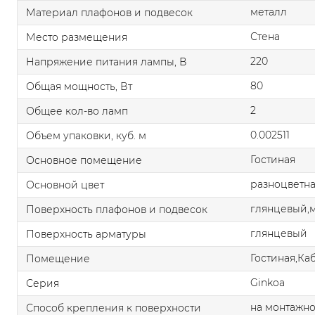
металл
Материал плафонов и подвесок
Стена
Место размещения
220
Напряжение питания лампы, В
80
Общая мощность, Вт
2
Общее кол-во ламп
0.002511
Объем упаковки, куб. м
Гостиная
Основное помещение
разноцветн
Основной цвет
глянцевый,
Поверхность плафонов и подвесок
глянцевый
Поверхность арматуры
Гостиная,Ка
Помещение
Ginkoa
Серия
на монтажно
Способ крепления к поверхности