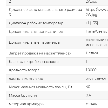
2
2W.jpg
Детальное фото максимального размера
https://www
3
2W.jpg
+1-[+35]
Диапазон рабочих температур
Типы/Свети
Дополнительная запись типов
светильник 
Дополнительные параметры
использован
Нельзя
Запрет продажи на маркетплейсах
I
Класс электробезопасности
1.0000
Кратность товара
отсутствуют
лампы в комплекте
40
Максимальная мощность лампы, Вт
0.4
Масса брутто, кг
металл
материал арматуры