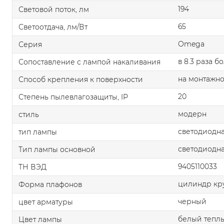
194
Световой поток, лм
65
Светоотдача, лм/Вт
Omega
Серия
в 8.3 раза б
Сопоставление с лампой накаливания
на монтажно
Способ крепления к поверхности
20
Степень пылевлагозащиты, IP
модерн
стиль
светодиодна
тип лампы
светодиодна
Тип лампы основной
9405110033
ТН ВЭД
цилиндр кр
Форма плафонов
черный
цвет арматуры
белый тепл
Цвет лампы