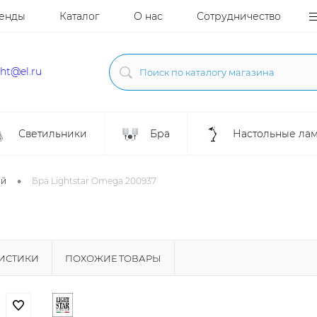
енды
Каталог
О нас
Сотрудничество
ght@el.ru
Светильники
Бра
Настольные ла
•
ой
Бра Lightstar Omega 200937
РИСТИКИ
ПОХОЖИЕ ТОВАРЫ