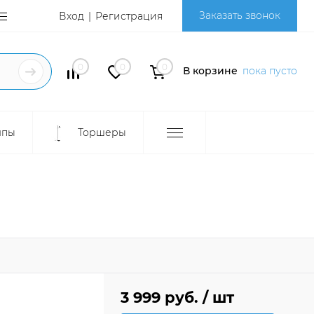
Заказать звонок
Вход
Регистрация
0
0
0
В корзине
пока пусто
мпы
Торшеры
3 999 руб.
/ шт