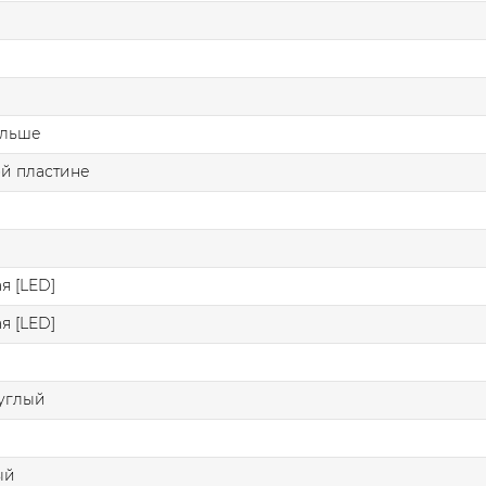
ольше
й пластине
я [LED]
я [LED]
углый
ый