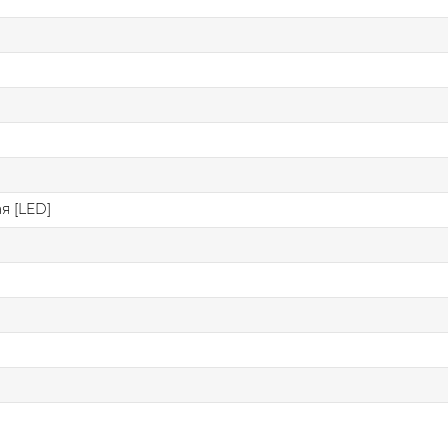
я [LED]