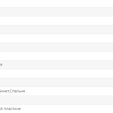
ая
бинет,Спальня
й пластине