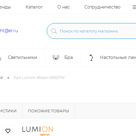
енды
Каталог
О нас
Сотрудничество
ght@el.ru
Светильники
Бра
Настольные ла
•
ой
Бра Lumion Blasen 6565/1W
РИСТИКИ
ПОХОЖИЕ ТОВАРЫ