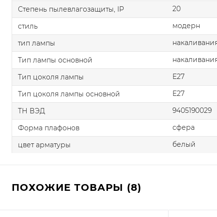
20
Степень пылевлагозащиты, IP
модерн
стиль
накаливания
тип лампы
накаливани
Тип лампы основной
E27
Тип цоколя лампы
E27
Тип цоколя лампы основной
9405190029
ТН ВЭД
сфера
Форма плафонов
белый
цвет арматуры
ПОХОЖИЕ ТОВАРЫ (8)