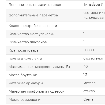
Типы/Бра И 
Дополнительная запись типов
светильник 
Дополнительные параметры
использован
I
Класс электробезопасности
1
Количество мест упаковки
1
Количество плафонов
1.0000
Кратность товара
отсутствуют
лампы в комплекте
40
Максимальная мощность лампы, Вт
1.3
Масса брутто, кг
металл
материал арматуры
стекло
Материал плафонов и подвесок
Стена
Место размещения