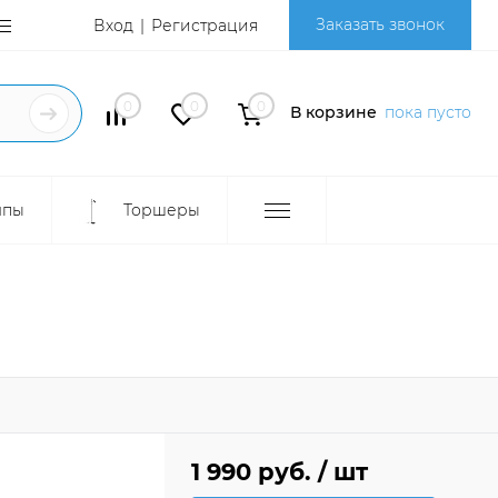
Заказать звонок
Вход
Регистрация
0
0
0
В корзине
пока пусто
мпы
Торшеры
1 990 руб.
/ шт