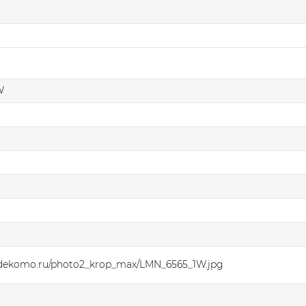
W
.dekomo.ru/photo2_krop_max/LMN_6565_1W.jpg