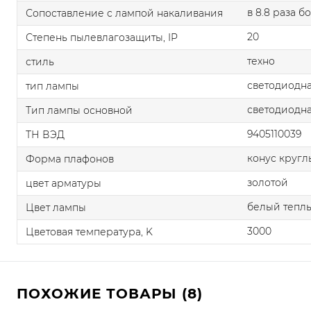
в 8.8 раза 
Сопоставление с лампой накаливания
20
Степень пылевлагозащиты, IP
техно
стиль
светодиодна
тип лампы
светодиодна
Тип лампы основной
9405110039
ТН ВЭД
конус круг
Форма плафонов
золотой
цвет арматуры
белый тепл
Цвет лампы
3000
Цветовая температура, K
ПОХОЖИЕ ТОВАРЫ (8)