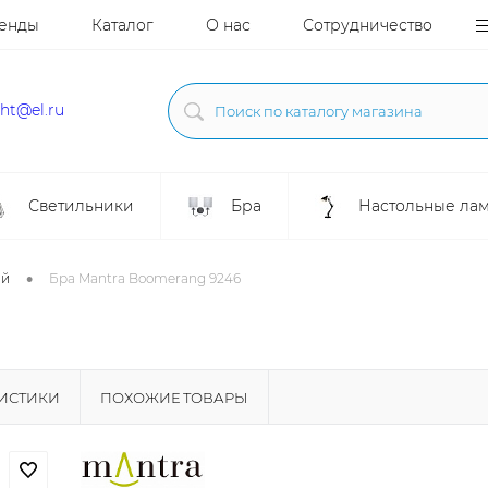
енды
Каталог
О нас
Сотрудничество
ght@el.ru
Светильники
Бра
Настольные ла
•
ой
Бра Mantra Boomerang 9246
РИСТИКИ
ПОХОЖИЕ ТОВАРЫ