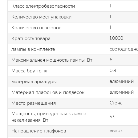
I
Класс электробезопасности
1
Количество мест упаковки
1
Количество плафонов
1.0000
Кратность товара
светодиодна
лампы в комплекте
6
Максимальная мощность лампы, Вт
0.8
Масса брутто, кг
алюминий
материал арматуры
алюминий
Материал плафонов и подвесок
Стена
Место размещения
Мощность, приведенная к лампе
53
накаливания, Вт
вверх
Направление плафонов