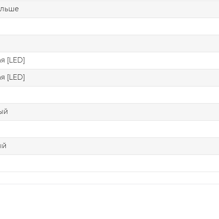
больше
я [LED]
я [LED]
лый
ый