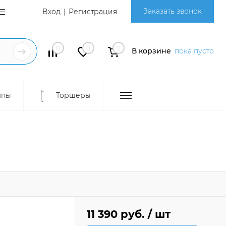
Заказать звонок
Вход
Регистрация
0
0
0
В корзине
пока пусто
мпы
Торшеры
11 390 руб.
/ шт