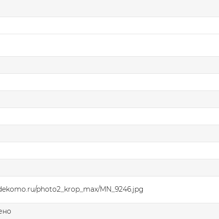
.dekomo.ru/photo2_krop_max/MN_9246.jpg
ено