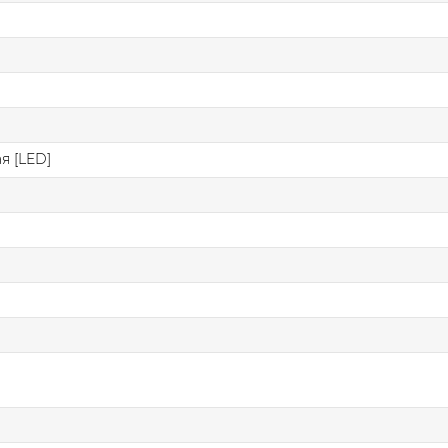
я [LED]