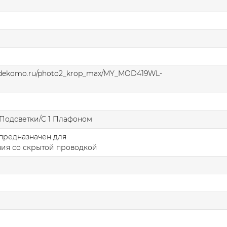
.dekomo.ru/photo2_krop_max/MY_MOD419WL-
Подсветки/С 1 Плафоном
предназначен для
ия со скрытой проводкой