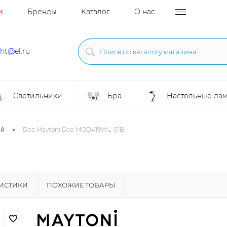
и
Бренды
Каталог
О нас
ght@el.ru
Светильники
Бра
Настольные ла
•
ой
Бра Maytoni Бао MOD419WL-01B
РИСТИКИ
ПОХОЖИЕ ТОВАРЫ