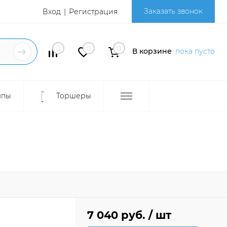
Заказать звонок
Вход
Регистрация
0
0
0
В корзине
пока пусто
мпы
Торшеры
7 040 руб.
/ шт