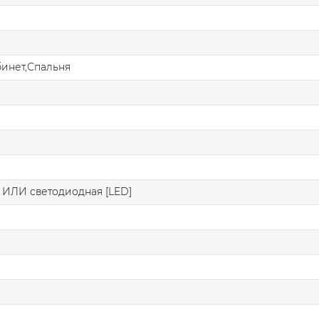
бинет,Спальня
я
 ИЛИ светодиодная [LED]