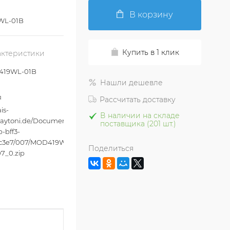
В корзину
WL-01B
Купить в 1 клик
актеристики
19WL-01B
Нашли дешевле
я
Рассчитать доставку
is-
В наличии на складе
aytoni.de/Documents/84b4f213-
поставщика (201 шт.)
-bff3-
3c3e7/007/MOD419WL-
Поделиться
7_0.zip