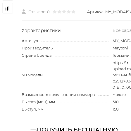
Отзывов: 0
Артикул:
MY_MOD419
Характеристики:
Все хар
Артикул
MY_MOD4
Производитель
Maytoni
Страна бренда
Германи
https://ma
upload.m
3D модели
3e90-40fb
b291270
01B_0_00
Возможность подключения диммера
можно
Высота (мин), мм
310
Выступ, мм
150
ПОЛУЧИТЬ БЕСПЛАТНУЮ