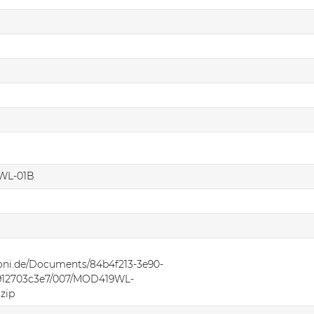
WL-01B
oni.de/Documents/84b4f213-3e90-
2912703c3e7/007/MOD419WL-
zip