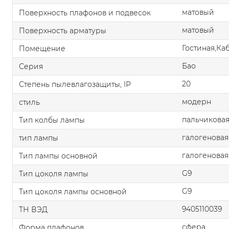
матовый
Поверхность плафонов и подвесок
матовый
Поверхность арматуры
Гостиная,Ка
Помещение
Бао
Серия
20
Степень пылевлагозащиты, IP
модерн
стиль
пальчикова
Тип колбы лампы
галогеновая
тип лампы
галогеновая
Тип лампы основной
G9
Тип цоколя лампы
G9
Тип цоколя лампы основной
9405110039
ТН ВЭД
сфера
Форма плафонов