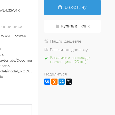
В корзину
WL-L35W4K
Купить в 1 клик
актеристики
058WL-L35W4K
Нашли дешевле
я
Рассчитать доставку
is-
В наличии на складе
aytoni.de/Documents/652b2246-
поставщика (25 шт.)
-aca5-
c6de1/model_MOD058WL-
Поделиться
ip