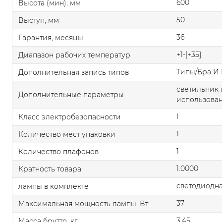
600
Высота (мин), мм
50
Выступ, мм
36
Гарантия, месяцы
+1-[+35]
Диапазон рабочих температур
Типы/Бра И 
Дополнительная запись типов
светильник 
Дополнительные параметры
использован
I
Класс электробезопасности
1
Количество мест упаковки
1
Количество плафонов
1.0000
Кратность товара
светодиодна
лампы в комплекте
37
Максимальная мощность лампы, Вт
3.45
Масса брутто, кг