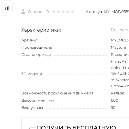
Отзывов: 0
Артикул:
MY_MOD058
Характеристики:
Все хар
Артикул
MY_MOD
Производитель
Maytoni
Страна бренда
Германи
https://ma
upload.m
3D модели
36ef-46b2
9957ac1
L35W4K.z
Возможность подключения диммера
нельзя
Высота (мин), мм
600
Выступ, мм
50
ПОЛУЧИТЬ БЕСПЛАТНУЮ