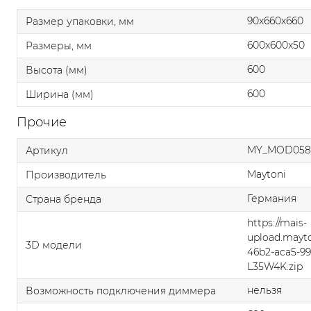
90x660x660
Размер упаковки, мм
600x600x50
Размеры, мм
600
Высота (мм)
600
Ширина (мм)
Прочие
MY_MOD058
Артикул
Maytoni
Производитель
Германия
Страна бренда
https://mais-
upload.mayt
3D модели
46b2-aca5-9
L35W4K.zip
нельзя
Возможность подключения диммера