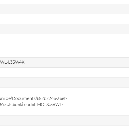
WL-L35W4K
oni.de/Documents/652b2246-36ef-
957ac1c6de1/model_MOD058WL-