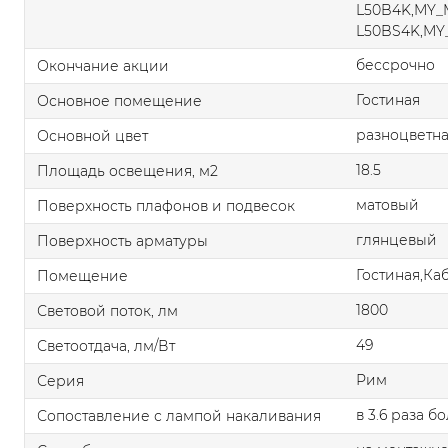
L50B4K,MY
L50BS4K,M
бессрочно
Окончание акции
Гостиная
Основное помещение
разноцветн
Основной цвет
18.5
Площадь освещения, м2
матовый
Поверхность плафонов и подвесок
глянцевый
Поверхность арматуры
Гостиная,Ка
Помещение
1800
Световой поток, лм
49
Светоотдача, лм/Вт
Рим
Серия
в 3.6 раза б
Сопоставление с лампой накаливания