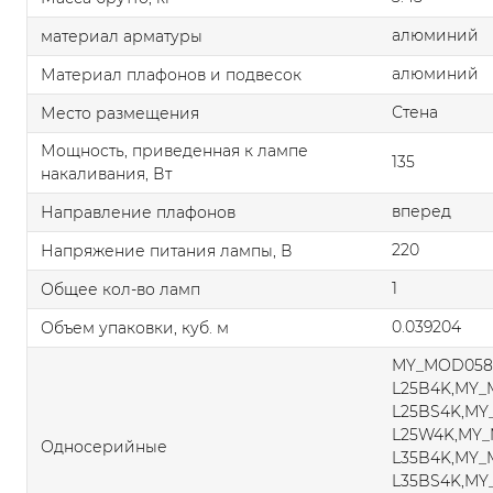
алюминий
материал арматуры
алюминий
Материал плафонов и подвесок
Стена
Место размещения
Мощность, приведенная к лампе
135
накаливания, Вт
вперед
Направление плафонов
220
Напряжение питания лампы, В
1
Общее кол-во ламп
0.039204
Объем упаковки, куб. м
MY_MOD058
L25B4K,MY
L25BS4K,M
L25W4K,MY
Односерийные
L35B4K,MY
L35BS4K,M