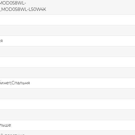
_MOD058WL-
Y_MOD058WL-L50W4K
ая
бинет,Спальня
ольше