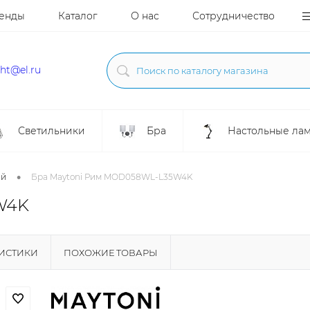
енды
Каталог
О нас
Сотрудничество
ght@el.ru
Светильники
Бра
Настольные ла
•
ой
Бра Maytoni Рим MOD058WL-L35W4K
W4K
РИСТИКИ
ПОХОЖИЕ ТОВАРЫ