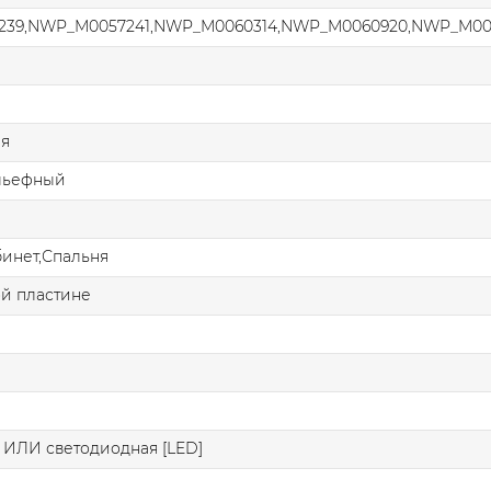
39,NWP_M0057241,NWP_M0060314,NWP_M0060920,NWP_M006
ая
льефный
бинет,Спальня
й пластине
я
 ИЛИ светодиодная [LED]