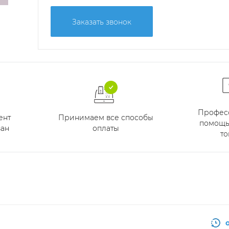
Заказать звонок
Профес
Принимаем все способы
ент
помощь
оплаты
ан
то