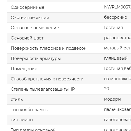
NWP_M00572
Односерийные
бессрочно
Окончание акции
Гостиная
Основное помещение
разноцветн
Основной цвет
матовый,ре
Поверхность плафонов и подвесок
глянцевый
Поверхность арматуры
Гостиная,Ка
Помещение
на монтажно
Способ крепления к поверхности
20
Степень пылевлагозащиты, IP
модерн
стиль
пальчикова
Тип колбы лампы
галогеновая
тип лампы
галогеновая
Тип лампы основной