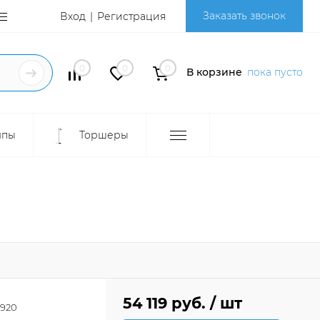
Заказать звонок
Вход
Регистрация
0
0
0
В корзине
пока пусто
мпы
Торшеры
54 119 руб.
/ шт
920