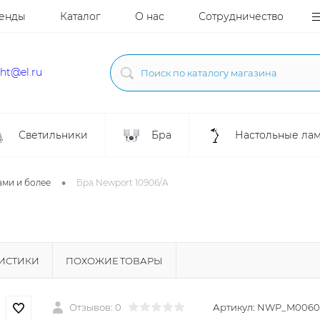
енды
Каталог
О нас
Сотрудничество
ght@el.ru
Светильники
Бра
Настольные ла
•
ами и более
Бра Newport 10906/A
РИСТИКИ
ПОХОЖИЕ ТОВАРЫ
Отзывов: 0
Артикул:
NWP_M0060