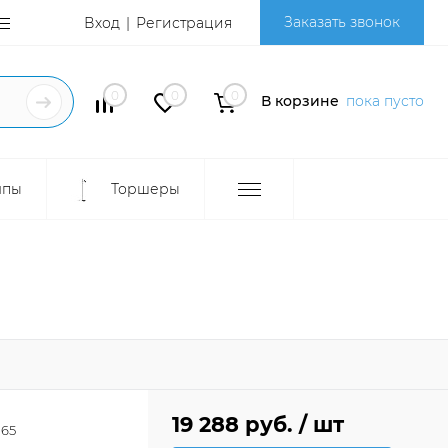
Заказать звонок
Вход
Регистрация
0
0
0
В корзине
пока пусто
мпы
Торшеры
19 288 руб.
/ шт
65