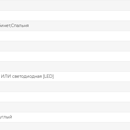
бинет,Спальня
я
 ИЛИ светодиодная [LED]
углый