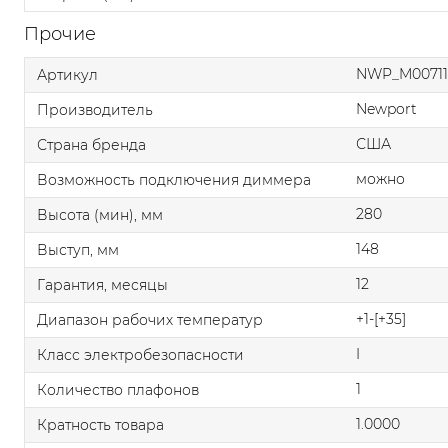
Прочие
NWP_M00711
Артикул
Newport
Производитель
США
Страна бренда
можно
Возможность подключения диммера
280
Высота (мин), мм
148
Выступ, мм
12
Гарантия, месяцы
+1-[+35]
Диапазон рабочих температур
I
Класс электробезопасности
1
Количество плафонов
1.0000
Кратность товара