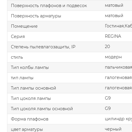
матовый
Поверхность плафонов и подвесок
матовый
Поверхность арматуры
Гостиная,Ка
Помещение
REGINA
Серия
20
Степень пылевлагозащиты, IP
модерн
стиль
пальчикова
Тип колбы лампы
галогеновая
тип лампы
галогеновая
Тип лампы основной
G9
Тип цоколя лампы
G9
Тип цоколя лампы основной
цилиндр кр
Форма плафонов
черный
цвет арматуры