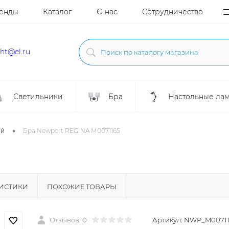
енды
Каталог
О нас
Сотрудничество
ght@el.ru
Светильники
Бра
Настольные ла
•
ой
Бра Newport REGINA М0071165
РИСТИКИ
ПОХОЖИЕ ТОВАРЫ
Отзывов: 0
Артикул:
NWP_M00711