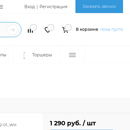
Заказать звонок
Вход
Регистрация
0
0
0
В корзине
пока пусто
мпы
Торшеры
1 290 руб.
/ шт
.2-01_WH