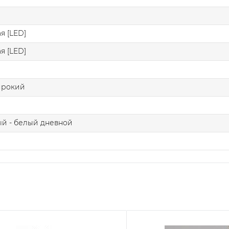
я [LED]
я [LED]
ирокий
й - белый дневной