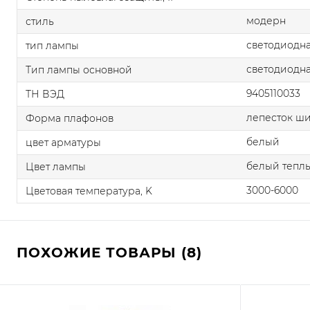
модерн
стиль
светодиодна
тип лампы
светодиодна
Тип лампы основной
9405110033
ТН ВЭД
лепесток ш
Форма плафонов
белый
цвет арматуры
белый теплы
Цвет лампы
3000-6000
Цветовая температура, K
ПОХОЖИЕ ТОВАРЫ (8)