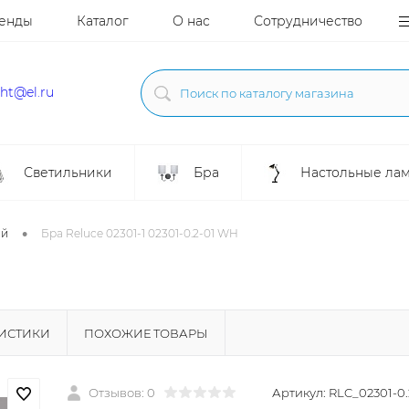
енды
Каталог
О нас
Сотрудничество
ght@el.ru
Светильники
Бра
Настольные ла
•
ой
Бра Reluce 02301-1 02301-0.2-01 WH
H
РИСТИКИ
ПОХОЖИЕ ТОВАРЫ
Отзывов: 0
Артикул:
RLC_02301-0