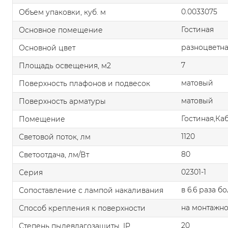
0.0033075
Объем упаковки, куб. м
Гостиная
Основное помещение
разноцветн
Основной цвет
7
Площадь освещения, м2
матовый
Поверхность плафонов и подвесок
матовый
Поверхность арматуры
Гостиная,Ка
Помещение
1120
Световой поток, лм
80
Светоотдача, лм/Вт
02301-1
Серия
в 6.6 раза б
Сопоставление с лампой накаливания
на монтажно
Способ крепления к поверхности
20
Степень пылевлагозащиты, IP