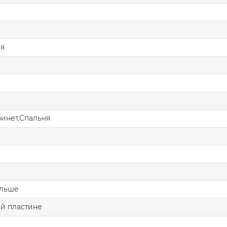
ая
бинет,Спальня
ольше
й пластине