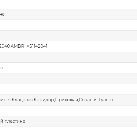
на
2040,AMBR_XS1142041
ая
бинет,Кладовая,Коридор,Прихожая,Спальня,Туалет
й пластине