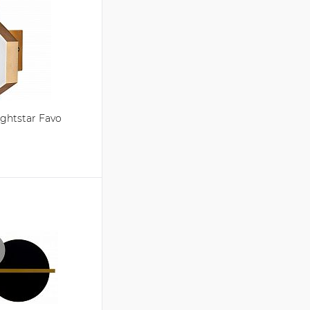
ghtstar Favo
зину
Сравнение
В наличии на складе
поставщика