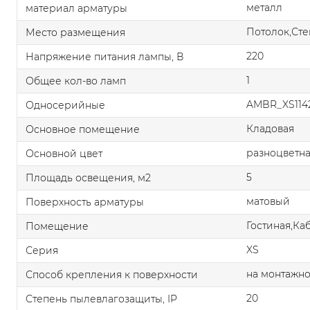
металл
материал арматуры
Потолок,Сте
Место размещения
220
Напряжение питания лампы, В
1
Общее кол-во ламп
AMBR_XS114
Односерийные
Кладовая
Основное помещение
разноцветн
Основной цвет
5
Площадь освещения, м2
матовый
Поверхность арматуры
Гостиная,Ка
Помещение
XS
Серия
на монтажно
Способ крепления к поверхности
20
Степень пылевлагозащиты, IP