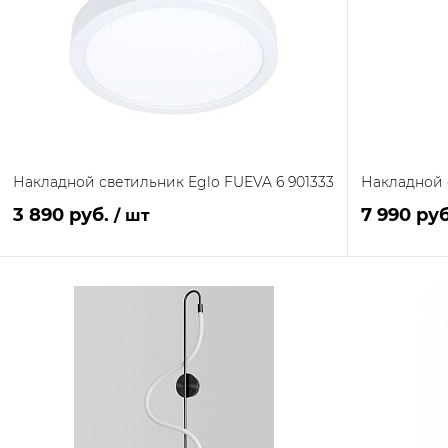
Накладной светильник Eglo FUEVA 6 901333
Накладной 
3 890 руб.
7 990 ру
/ шт
В корзину
Купить в 1 клик
Сравнение
Купить в 1
В наличии на складе
В избранное
В избранн
поставщика