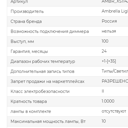
AMBR_XS114
Артикул
Ambrella Lig
Производитель
Россия
Страна бренда
нельзя
Возможность подключения диммера
100
Выступ, мм
24
Гарантия, месяцы
+1-[+35]
Диапазон рабочих температур
Типы/Свети
Дополнительная запись типов
РАЗРЕШЕН
Запрет продажи на маркетплейсах
II
Класс электробезопасности
1.0000
Кратность товара
отсутствуют
лампы в комплекте
10
Максимальная мощность лампы, Вт