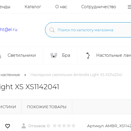
енды
Каталог
О нас
Сотрудничество
ght@el.ru
Светильники
Бра
Настольные ла
•
 настенные
Накладной светильник Ambrella Light XS XS1142041
ght XS XS1142041
РИСТИКИ
ПОХОЖИЕ ТОВАРЫ
Отзывов: 0
Артикул:
AMBR_XS114