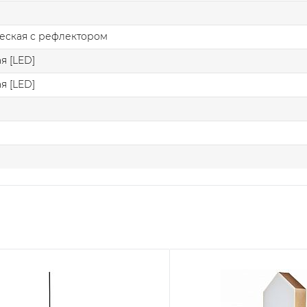
еская с рефлектором
я [LED]
я [LED]