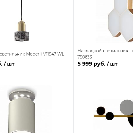
Накладной светильник Li
светильник Moderli V11947-WL
750633
б.
5 999 руб.
/ шт
/ шт
В корзину
В кор
 клик
Сравнение
Купить в 1 клик
В наличии на складе
ое
В избранное
поставщика