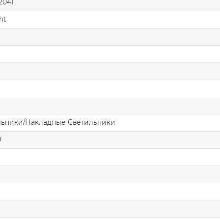
2041
ht
льники/Накладные Светильники
О