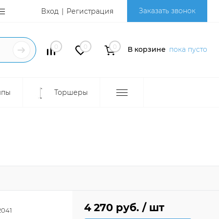
Заказать звонок
Вход
Регистрация
0
0
0
В корзине
пока пусто
мпы
Торшеры
4 270 руб.
/ шт
2041