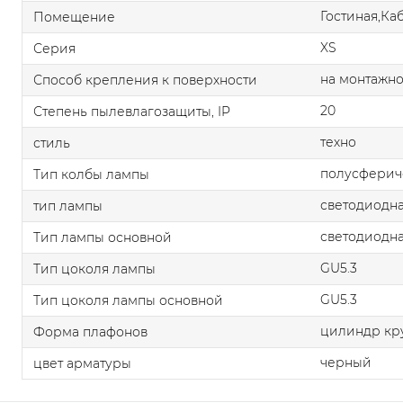
Гостиная,Ка
Помещение
XS
Серия
на монтажно
Способ крепления к поверхности
20
Степень пылевлагозащиты, IP
техно
стиль
полусферич
Тип колбы лампы
светодиодна
тип лампы
светодиодна
Тип лампы основной
GU5.3
Тип цоколя лампы
GU5.3
Тип цоколя лампы основной
цилиндр кр
Форма плафонов
черный
цвет арматуры