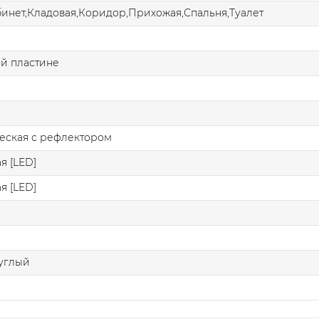
бинет,Кладовая,Коридор,Прихожая,Спальня,Туалет
й пластине
еская с рефлектором
я [LED]
я [LED]
углый