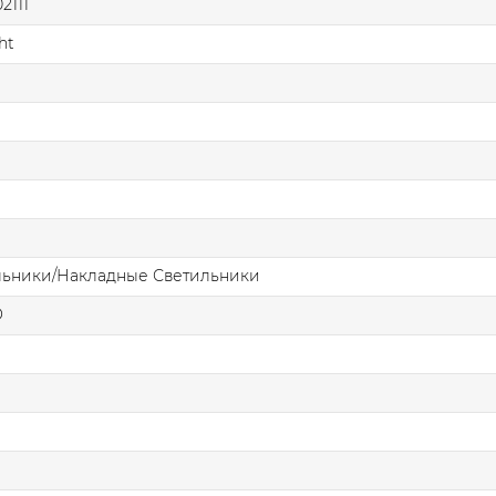
2111
ht
льники/Накладные Светильники
О