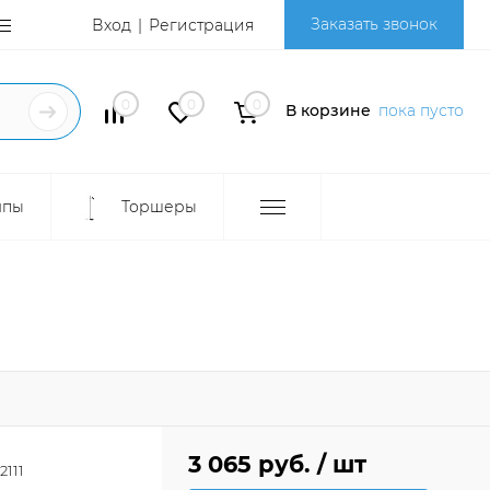
Заказать звонок
Вход
Регистрация
0
0
0
В корзине
пока пусто
мпы
Торшеры
3 065 руб.
/ шт
111