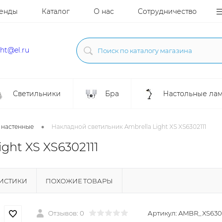
енды
Каталог
О нас
Сотрудничество
ght@el.ru
Светильники
Бра
Настольные ла
•
 настенные
Накладной светильник Ambrella Light XS XS6302111
ght XS XS6302111
РИСТИКИ
ПОХОЖИЕ ТОВАРЫ
Отзывов: 0
Артикул:
AMBR_XS6302