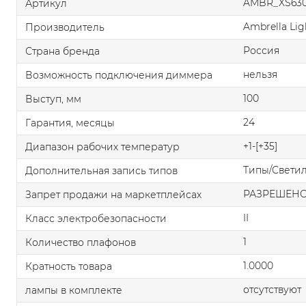
AMBR_XS630
Артикул
Ambrella Lig
Производитель
Россия
Страна бренда
нельзя
Возможность подключения диммера
100
Выступ, мм
24
Гарантия, месяцы
+1-[+35]
Диапазон рабочих температур
Типы/Свети
Дополнительная запись типов
РАЗРЕШЕН
Запрет продажи на маркетплейсах
II
Класс электробезопасности
1
Количество плафонов
1.0000
Кратность товара
отсутствуют
лампы в комплекте