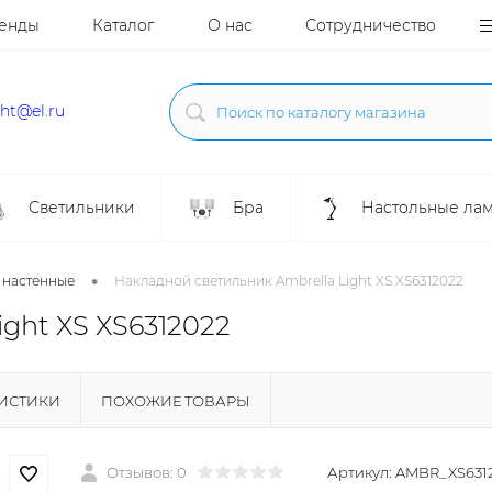
енды
Каталог
О нас
Сотрудничество
ght@el.ru
Светильники
Бра
Настольные ла
•
 настенные
Накладной светильник Ambrella Light XS XS6312022
ght XS XS6312022
РИСТИКИ
ПОХОЖИЕ ТОВАРЫ
Отзывов: 0
Артикул:
AMBR_XS631