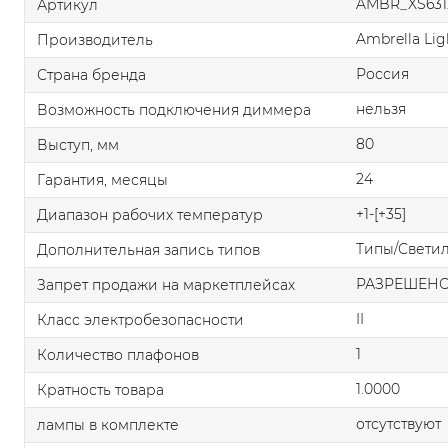
AMBR_XS631
Артикул
Ambrella Lig
Производитель
Россия
Страна бренда
нельзя
Возможность подключения диммера
80
Выступ, мм
24
Гарантия, месяцы
+1-[+35]
Диапазон рабочих температур
Типы/Свети
Дополнительная запись типов
РАЗРЕШЕН
Запрет продажи на маркетплейсах
II
Класс электробезопасности
1
Количество плафонов
1.0000
Кратность товара
отсутствуют
лампы в комплекте