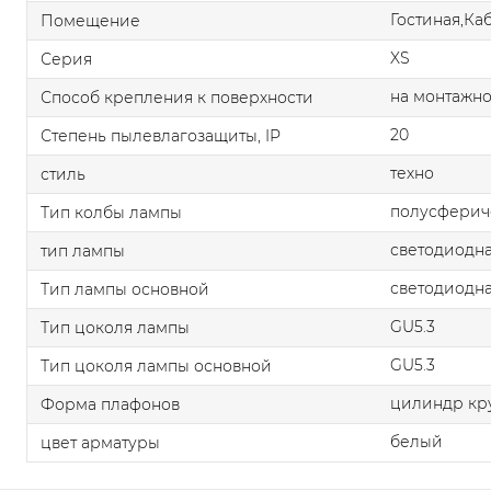
Гостиная,Ка
Помещение
XS
Серия
на монтажно
Способ крепления к поверхности
20
Степень пылевлагозащиты, IP
техно
стиль
полусферич
Тип колбы лампы
светодиодна
тип лампы
светодиодна
Тип лампы основной
GU5.3
Тип цоколя лампы
GU5.3
Тип цоколя лампы основной
цилиндр кр
Форма плафонов
белый
цвет арматуры