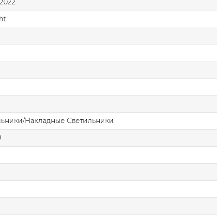
2022
ht
льники/Накладные Светильники
О