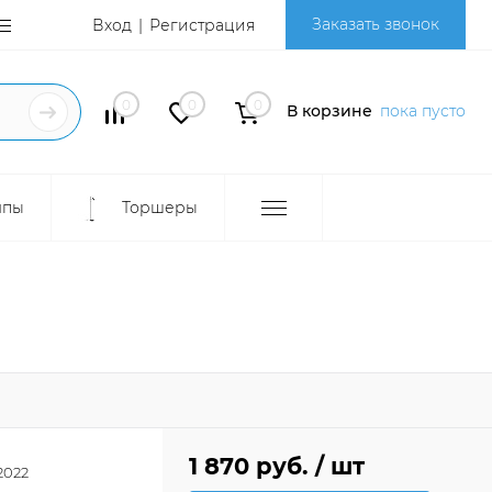
Заказать звонок
Вход
Регистрация
0
0
0
В корзине
пока пусто
мпы
Торшеры
1 870 руб.
/ шт
2022