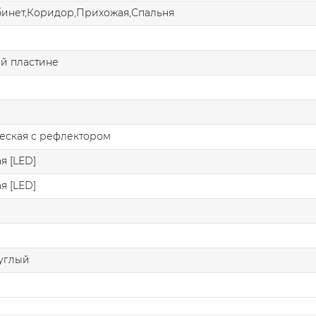
бинет,Коридор,Прихожая,Спальня
й пластине
еская с рефлектором
я [LED]
я [LED]
углый