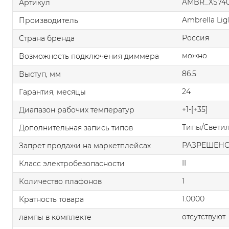
AMBR_XS740
Артикул
Ambrella Lig
Производитель
Россия
Страна бренда
можно
Возможность подключения диммера
86.5
Выступ, мм
24
Гарантия, месяцы
+1-[+35]
Диапазон рабочих температур
Типы/Свети
Дополнительная запись типов
РАЗРЕШЕН
Запрет продажи на маркетплейсах
II
Класс электробезопасности
1
Количество плафонов
1.0000
Кратность товара
отсутствуют
лампы в комплекте