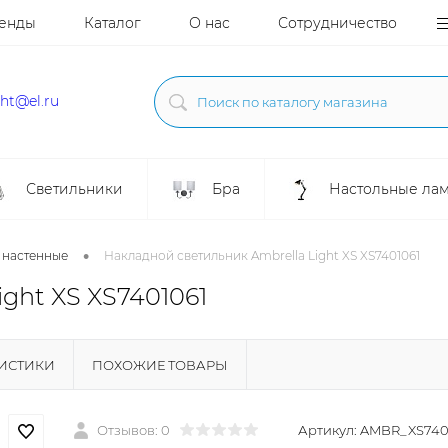
енды
Каталог
О нас
Сотрудничество
ght@el.ru
Светильники
Бра
Настольные ла
•
 настенные
Накладной светильник Ambrella Light XS XS7401061
ght XS XS7401061
РИСТИКИ
ПОХОЖИЕ ТОВАРЫ
Отзывов: 0
Артикул:
AMBR_XS740