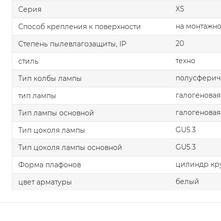
XS
Серия
на монтажно
Способ крепления к поверхности
20
Степень пылевлагозащиты, IP
техно
стиль
полусферич
Тип колбы лампы
галогеновая
тип лампы
галогеновая
Тип лампы основной
GU5.3
Тип цоколя лампы
GU5.3
Тип цоколя лампы основной
цилиндр кр
Форма плафонов
белый
цвет арматуры