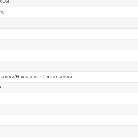
1061
ht
льники/Накладные Светильники
О