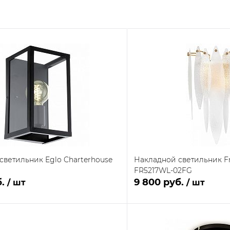
светильник Eglo Charterhouse
Накладной светильник F
FR5217WL-02FG
б.
9 800 руб.
/ шт
/ шт
В корзину
В кор