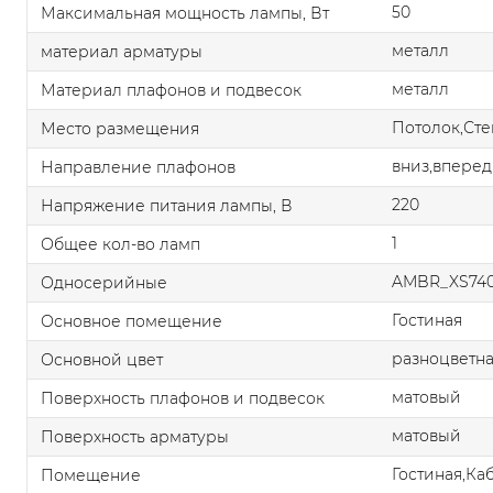
50
Максимальная мощность лампы, Вт
металл
материал арматуры
металл
Материал плафонов и подвесок
Потолок,Сте
Место размещения
вниз,вперед
Направление плафонов
220
Напряжение питания лампы, В
1
Общее кол-во ламп
AMBR_XS740
Односерийные
Гостиная
Основное помещение
разноцветн
Основной цвет
матовый
Поверхность плафонов и подвесок
матовый
Поверхность арматуры
Гостиная,Ка
Помещение