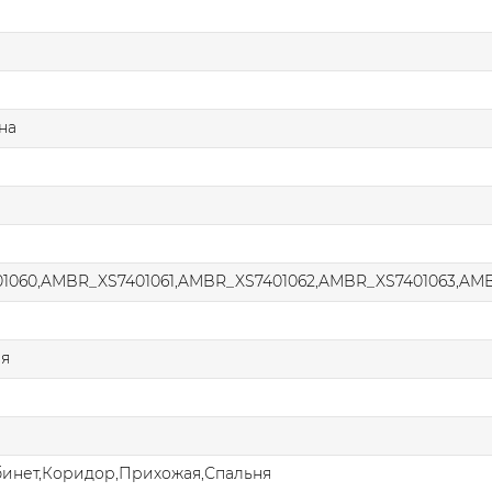
на
1060,AMBR_XS7401061,AMBR_XS7401062,AMBR_XS7401063,AM
ая
бинет,Коридор,Прихожая,Спальня