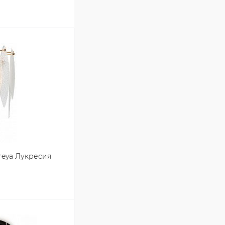
reya Лукресия
зину