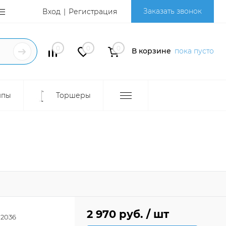
Заказать звонок
Вход
Регистрация
0
0
0
В корзине
пока пусто
мпы
Торшеры
2 970 руб.
/ шт
2036