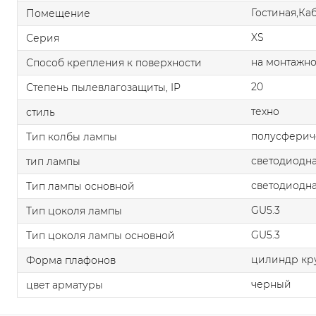
Гостиная,Ка
Помещение
XS
Серия
на монтажно
Способ крепления к поверхности
20
Степень пылевлагозащиты, IP
техно
стиль
полусферич
Тип колбы лампы
светодиодна
тип лампы
светодиодна
Тип лампы основной
GU5.3
Тип цоколя лампы
GU5.3
Тип цоколя лампы основной
цилиндр кр
Форма плафонов
черный
цвет арматуры