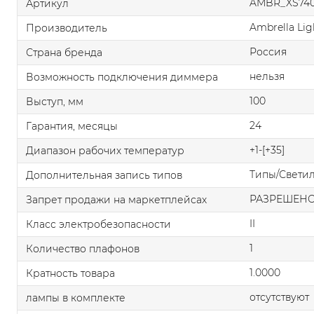
AMBR_XS740
Артикул
Ambrella Lig
Производитель
Россия
Страна бренда
нельзя
Возможность подключения диммера
100
Выступ, мм
24
Гарантия, месяцы
+1-[+35]
Диапазон рабочих температур
Типы/Свети
Дополнительная запись типов
РАЗРЕШЕН
Запрет продажи на маркетплейсах
II
Класс электробезопасности
1
Количество плафонов
1.0000
Кратность товара
отсутствуют
лампы в комплекте