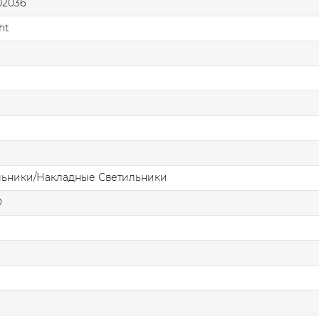
2036
ht
льники/Накладные Светильники
О