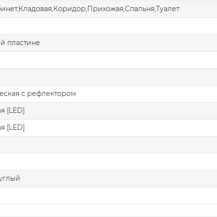
бинет,Кладовая,Коридор,Прихожая,Спальня,Туалет
й пластине
еская с рефлектором
я [LED]
я [LED]
углый