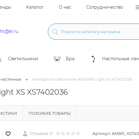
енды
Каталог
О нас
Сотрудничество
ght@el.ru
Светильники
Бра
Настольные ла
•
 настенные
Накладной светильник Ambrella Light XS XS7402036
ight XS XS7402036
РИСТИКИ
ПОХОЖИЕ ТОВАРЫ
Отзывов: 0
Артикул:
AMBR_XS740