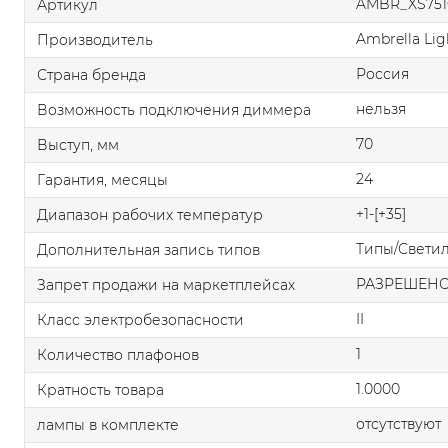
AMBR_XS751
Артикул
Ambrella Lig
Производитель
Россия
Страна бренда
нельзя
Возможность подключения диммера
70
Выступ, мм
24
Гарантия, месяцы
+1-[+35]
Диапазон рабочих температур
Типы/Свети
Дополнительная запись типов
РАЗРЕШЕН
Запрет продажи на маркетплейсах
II
Класс электробезопасности
1
Количество плафонов
1.0000
Кратность товара
отсутствуют
лампы в комплекте