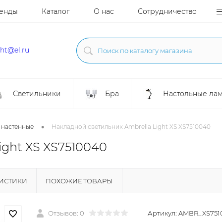
енды
Каталог
О нас
Сотрудничество
ght@el.ru
Светильники
Бра
Настольные ла
•
 настенные
Накладной светильник Ambrella Light XS XS7510040
ight XS XS7510040
РИСТИКИ
ПОХОЖИЕ ТОВАРЫ
Отзывов: 0
Артикул:
AMBR_XS751