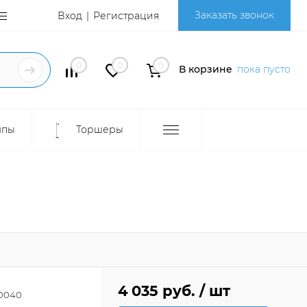
Заказать звонок
Вход
Регистрация
0
0
0
В корзине
пока пусто
мпы
Торшеры
4 035 руб.
/ шт
0040