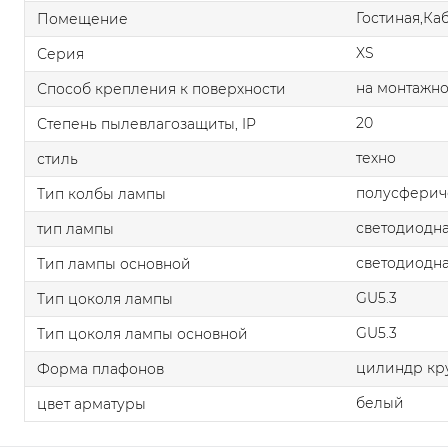
Гостиная,Ка
Помещение
XS
Серия
на монтажно
Способ крепления к поверхности
20
Степень пылевлагозащиты, IP
техно
стиль
полусферич
Тип колбы лампы
светодиодна
тип лампы
светодиодна
Тип лампы основной
GU5.3
Тип цоколя лампы
GU5.3
Тип цоколя лампы основной
цилиндр кр
Форма плафонов
белый
цвет арматуры