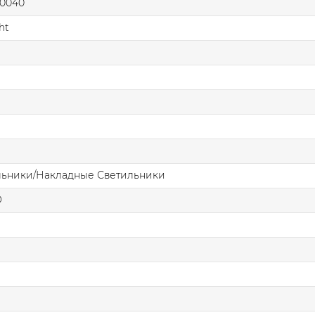
0040
ht
льники/Накладные Светильники
О