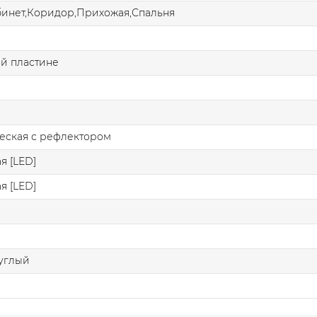
бинет,Коридор,Прихожая,Спальня
й пластине
еская с рефлектором
я [LED]
я [LED]
углый