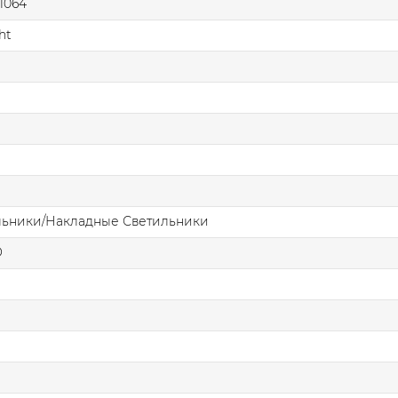
1064
ht
льники/Накладные Светильники
О