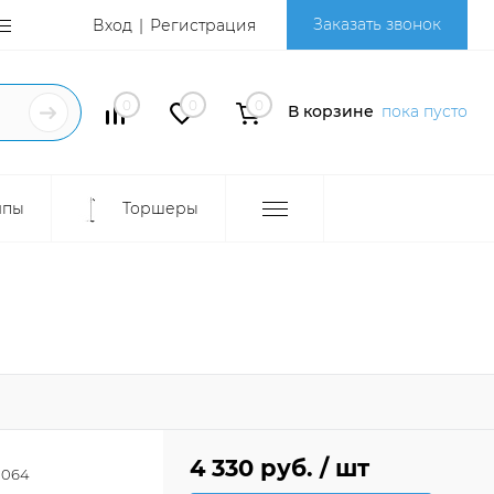
Заказать звонок
Вход
Регистрация
0
0
0
В корзине
пока пусто
мпы
Торшеры
4 330 руб.
/ шт
1064