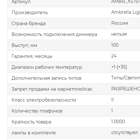
AMBR_XS751
Артикул
Ambrella Lig
Производитель
Россия
Страна бренда
нельзя
Возможность подключения диммера
100
Выступ, мм
24
Гарантия, месяцы
+1-[+35]
Диапазон рабочих температур
Типы/Свети
Дополнительная запись типов
РАЗРЕШЕН
Запрет продажи на маркетплейсах
II
Класс электробезопасности
1
Количество плафонов
1.0000
Кратность товара
отсутствуют
лампы в комплекте