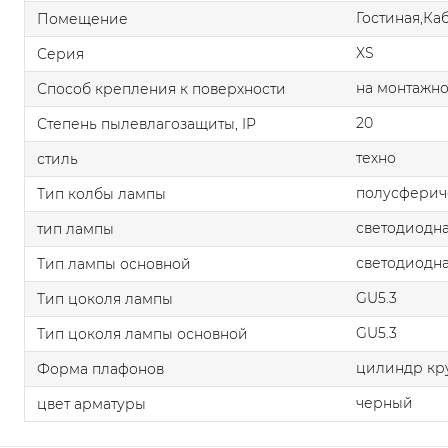
Гостиная,Ка
Помещение
XS
Серия
на монтажно
Способ крепления к поверхности
20
Степень пылевлагозащиты, IP
техно
стиль
полусферич
Тип колбы лампы
светодиодна
тип лампы
светодиодна
Тип лампы основной
GU5.3
Тип цоколя лампы
GU5.3
Тип цоколя лампы основной
цилиндр кр
Форма плафонов
черный
цвет арматуры