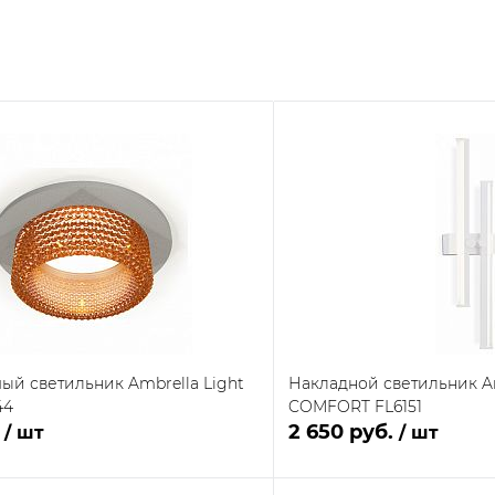
ый светильник Ambrella Light
Накладной светильник Am
44
COMFORT FL6151
.
2 650 руб.
/ шт
/ шт