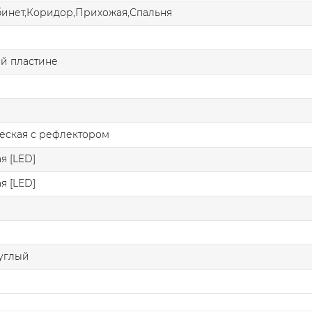
бинет,Коридор,Прихожая,Спальня
й пластине
еская с рефлектором
я [LED]
я [LED]
углый