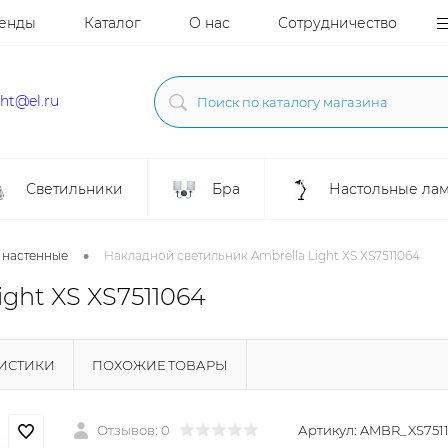
енды
Каталог
О нас
Сотрудничество
ght@el.ru
Светильники
Бра
Настольные ла
•
 настенные
Накладной светильник Ambrella Light XS XS7511064
ght XS XS7511064
РИСТИКИ
ПОХОЖИЕ ТОВАРЫ
Отзывов: 0
Артикул:
AMBR_XS751