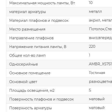
10
Максимальная мощность лампы, Вт
металл
материал арматуры
акрил, мета
Материал плафонов и подвесок
Потолок,Сте
Место размещения
вниз,вперед
Направление плафонов
220
Напряжение питания лампы, В
1
Общее кол-во ламп
AMBR_XS751
Односерийные
Гостиная
Основное помещение
разноцветн
Основной цвет
5
Площадь освещения, м2
матовый
Поверхность плафонов и подвесок
матовый
Поверхность арматуры