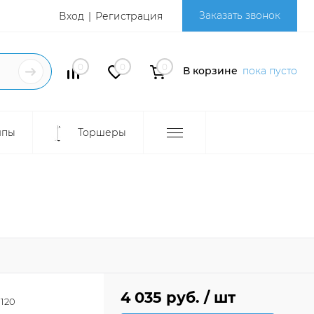
Заказать звонок
Вход
Регистрация
0
0
0
В корзине
пока пусто
мпы
Торшеры
4 035 руб.
/ шт
120