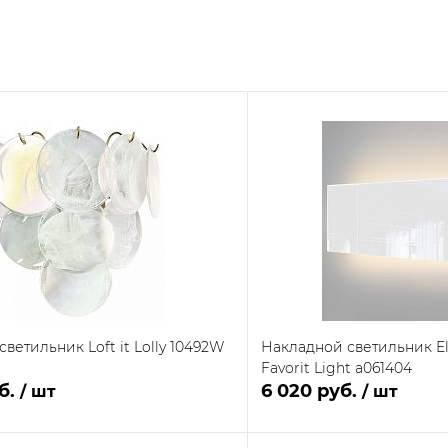
ветильник Loft it Lolly 10492W
Накладной светильник El
Favorit Light a061404
уб.
6 020 руб.
/ шт
/ шт