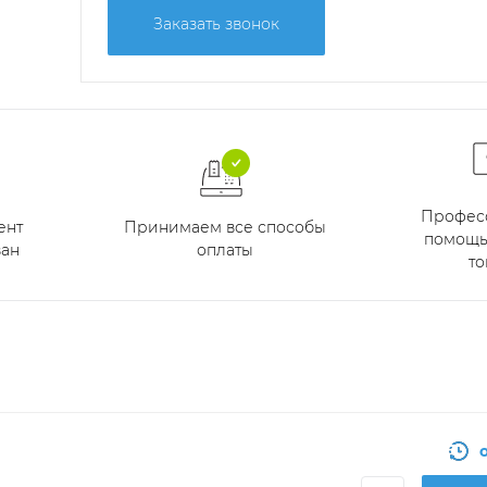
Заказать звонок
Профес
Принимаем все способы
ент
помощь
оплаты
ан
то