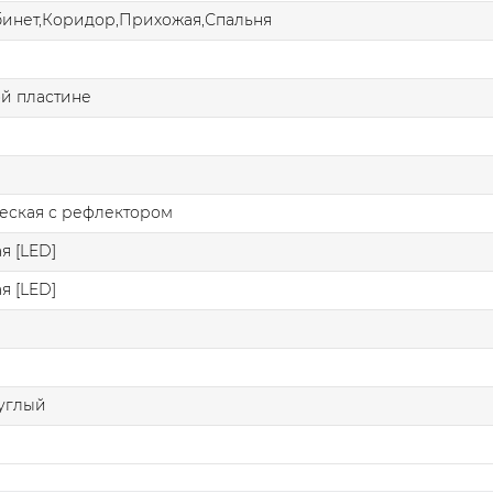
бинет,Коридор,Прихожая,Спальня
й пластине
еская с рефлектором
я [LED]
я [LED]
углый