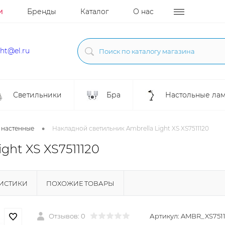
и
Бренды
Каталог
О нас
ght@el.ru
Светильники
Бра
Настольные ла
•
 настенные
Накладной светильник Ambrella Light XS XS7511120
ght XS XS7511120
РИСТИКИ
ПОХОЖИЕ ТОВАРЫ
Отзывов: 0
Артикул:
AMBR_XS7511