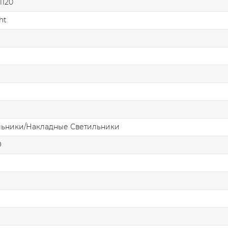
1120
ht
льники/Накладные Светильники
О