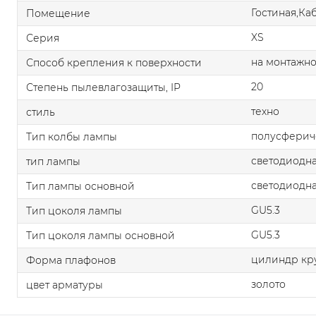
Гостиная,Ка
Помещение
XS
Серия
на монтажно
Способ крепления к поверхности
20
Степень пылевлагозащиты, IP
техно
стиль
полусферич
Тип колбы лампы
светодиодна
тип лампы
светодиодна
Тип лампы основной
GU5.3
Тип цоколя лампы
GU5.3
Тип цоколя лампы основной
цилиндр кр
Форма плафонов
золото
цвет арматуры