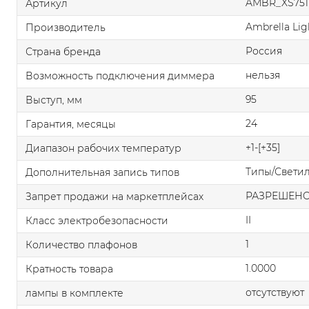
AMBR_XS751
Артикул
Ambrella Lig
Производитель
Россия
Страна бренда
нельзя
Возможность подключения диммера
95
Выступ, мм
24
Гарантия, месяцы
+1-[+35]
Диапазон рабочих температур
Типы/Свети
Дополнительная запись типов
РАЗРЕШЕН
Запрет продажи на маркетплейсах
II
Класс электробезопасности
1
Количество плафонов
1.0000
Кратность товара
отсутствуют
лампы в комплекте