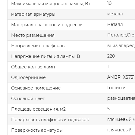
10
Максимальная мощность лампы, Вт
металл
материал арматуры
металл
Материал плафонов и подвесок
Потолок,Сте
Место размещения
вниз,вперед
Направление плафонов
220
Напряжение питания лампы, В
1
Общее кол-во ламп
AMBR_XS751
Односерийные
Гостиная
Основное помещение
разноцветн
Основной цвет
5
Площадь освещения, м2
глянцевый,
Поверхность плафонов и подвесок
глянцевый
Поверхность арматуры