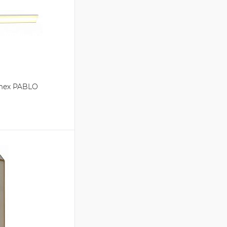
Imex PABLO
зину
Сравнение
В наличии на складе
поставщика