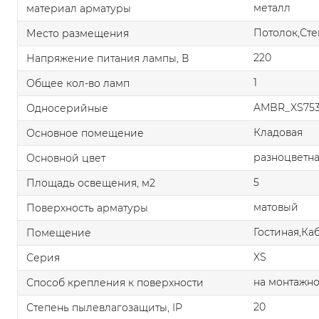
металл
материал арматуры
Потолок,Сте
Место размещения
220
Напряжение питания лампы, В
1
Общее кол-во ламп
AMBR_XS753
Односерийные
Кладовая
Основное помещение
разноцветн
Основной цвет
5
Площадь освещения, м2
матовый
Поверхность арматуры
Гостиная,Ка
Помещение
XS
Серия
на монтажно
Способ крепления к поверхности
20
Степень пылевлагозащиты, IP