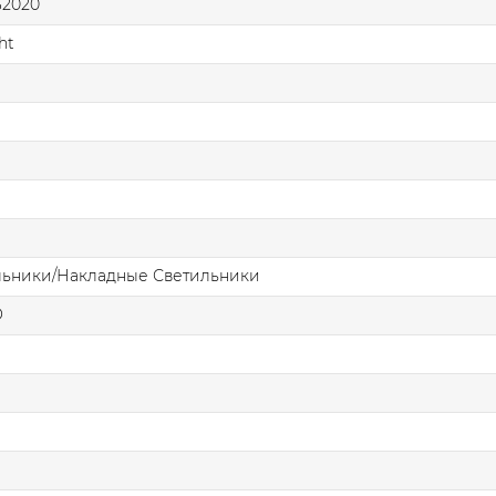
2020
ht
льники/Накладные Светильники
О