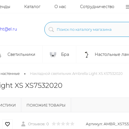
енды
Каталог
О нас
Сотрудничество
ght@el.ru
Светильники
Бра
Настольные ла
•
 настенные
Накладной светильник Ambrella Light XS XS7532020
ight XS XS7532020
РИСТИКИ
ПОХОЖИЕ ТОВАРЫ
Отзывов: 0
Артикул:
AMBR_XS753