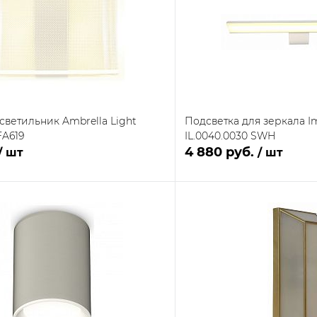
светильник Ambrella Light
Подсветка для зеркала 
FA619
IL.0040.0030 SWH
4 880 руб.
/ шт
/ шт
В корзину
В кор
 клик
Сравнение
Купить в 1 клик
В наличии на складе
ое
В избранное
поставщика