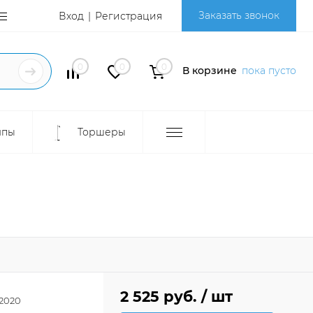
Заказать звонок
Вход
Регистрация
0
0
0
В корзине
пока пусто
мпы
Торшеры
2 525 руб.
/ шт
2020