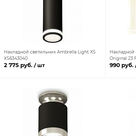
Накладной светильник Ambrella Light XS
Накладной 
XS6343040
Original 23 
2 775 руб.
990 руб.
/ шт
В корзину
Купить в 1 клик
Сравнение
Купить в 1
В наличии на складе
В избранное
В избранн
поставщика