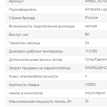
AMBR_XS753
Артикул
Ambrella Lig
Производитель
Россия
Страна бренда
нельзя
Возможность подключения диммера
80
Выступ, мм
24
Гарантия, месяцы
+1-[+35]
Диапазон рабочих температур
Типы/Свети
Дополнительная запись типов
РАЗРЕШЕН
Запрет продажи на маркетплейсах
II
Класс электробезопасности
1.0000
Кратность товара
отсутствуют
лампы в комплекте
10
Максимальная мощность лампы, Вт