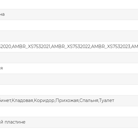
на
2020,AMBR_XS7532021,AMBR_XS7532022,AMBR_XS7532023,A
ая
бинет,Кладовая,Коридор,Прихожая,Спальня,Туалет
й пластине