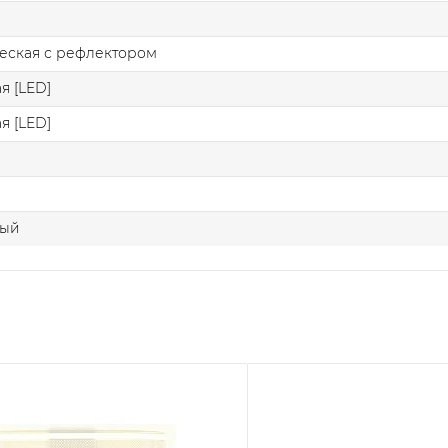
еская с рефлектором
я [LED]
я [LED]
ный