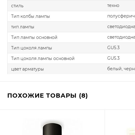
техно
стиль
полусферич
Тип колбы лампы
светодиодна
тип лампы
светодиодна
Тип лампы основной
GU5.3
Тип цоколя лампы
GU5.3
Тип цоколя лампы основной
белый, чер
цвет арматуры
ПОХОЖИЕ ТОВАРЫ (8)