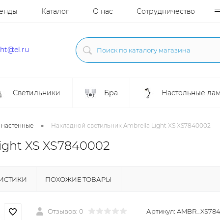
енды
Каталог
О нас
Сотрудничество
ght@el.ru
Светильники
Бра
Настольные ла
•
 настенные
Накладной светильник Ambrella Light XS XS7840002
ight XS XS7840002
РИСТИКИ
ПОХОЖИЕ ТОВАРЫ
Отзывов: 0
Артикул:
AMBR_XS784