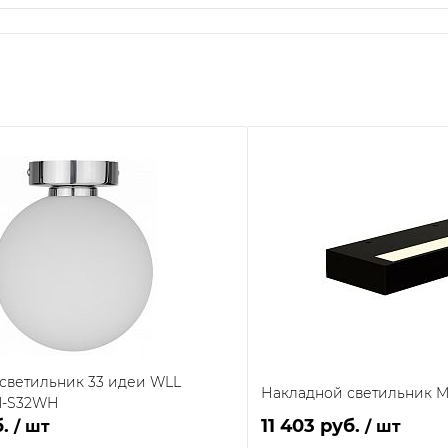
светильник 33 идеи WLL
Накладной светильник M
H-S32WH
б.
11 403 руб.
/ шт
/ шт