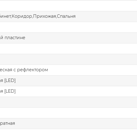
бинет,Коридор,Прихожая,Спальня
й пластине
еская с рефлектором
я [LED]
я [LED]
ратная