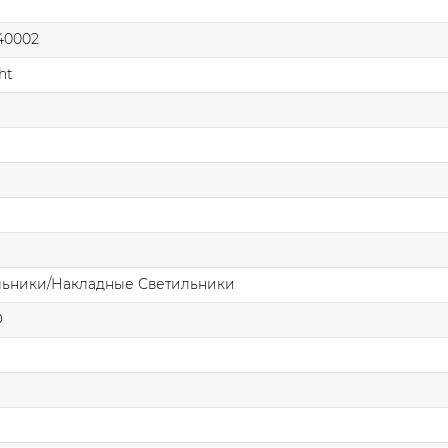
40002
ht
льники/Накладные Светильники
О