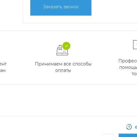
Заказать звонок
Профес
Принимаем все способы
ент
помощь
оплаты
ан
то