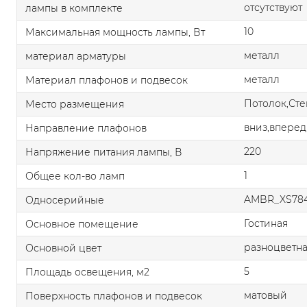
отсутствуют
лампы в комплекте
10
Максимальная мощность лампы, Вт
металл
материал арматуры
металл
Материал плафонов и подвесок
Потолок,Сте
Место размещения
вниз,вперед
Направление плафонов
220
Напряжение питания лампы, В
1
Общее кол-во ламп
AMBR_XS784
Односерийные
Гостиная
Основное помещение
разноцветн
Основной цвет
5
Площадь освещения, м2
матовый
Поверхность плафонов и подвесок