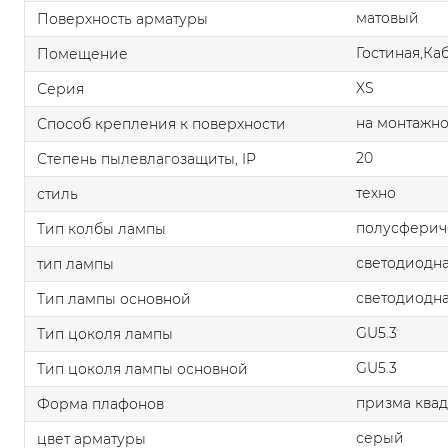
матовый
Поверхность арматуры
Гостиная,Ка
Помещение
XS
Серия
на монтажно
Способ крепления к поверхности
20
Степень пылевлагозащиты, IP
техно
стиль
полусферич
Тип колбы лампы
светодиодна
тип лампы
светодиодна
Тип лампы основной
GU5.3
Тип цоколя лампы
GU5.3
Тип цоколя лампы основной
призма квад
Форма плафонов
серый
цвет арматуры