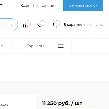
Заказать звонок
Вход
Регистрация
0
0
0
В корзине
пока пусто
мпы
Торшеры
11 250 руб.
/ шт
0020