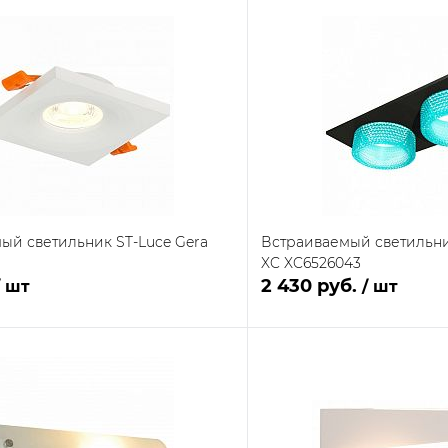
ый светильник ST-Luce Gera
Встраиваемый светильник
XC XC6526043
2 430 руб.
/ шт
/ шт
В корзину
В кор
 клик
Сравнение
Купить в 1 клик