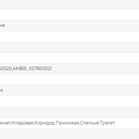
на
0020,AMBR_XS7850021
ая
бинет,Кладовая,Коридор,Прихожая,Спальня,Туалет