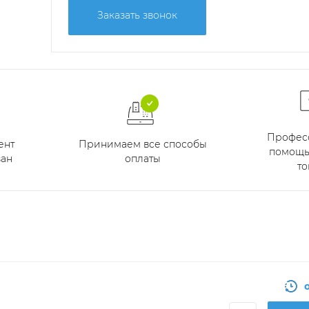
Заказать звонок
Профес
Принимаем все способы
ент
помощь
оплаты
ан
то