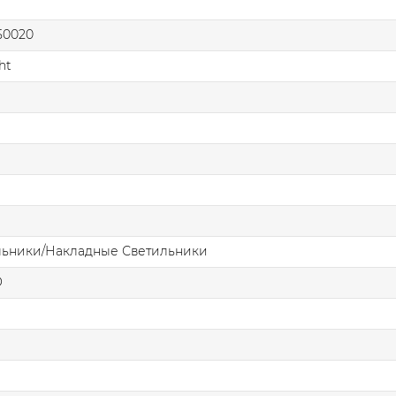
50020
ht
льники/Накладные Светильники
О