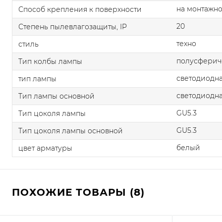
на монтажно
Способ крепления к поверхности
20
Степень пылевлагозащиты, IP
техно
стиль
полусферич
Тип колбы лампы
светодиодна
тип лампы
светодиодна
Тип лампы основной
GU5.3
Тип цоколя лампы
GU5.3
Тип цоколя лампы основной
белый
цвет арматуры
ПОХОЖИЕ ТОВАРЫ (8)