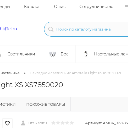
енды
Каталог
О нас
Сотрудничество
ght@el.ru
Светильники
Бра
Настольные ла
•
 настенные
Накладной светильник Ambrella Light XS XS7850020
ight XS XS7850020
РИСТИКИ
ПОХОЖИЕ ТОВАРЫ
Отзывов: 0
Артикул:
AMBR_XS785