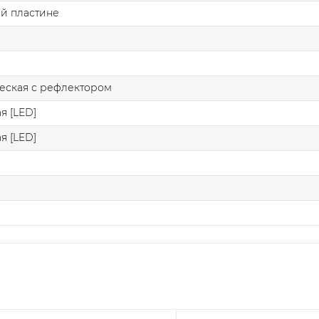
й пластине
еская с рефлектором
я [LED]
я [LED]