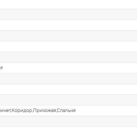
ая
бинет,Коридор,Прихожая,Спальня