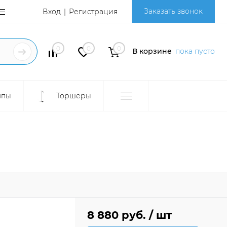
Заказать звонок
Вход
Регистрация
0
0
0
В корзине
пока пусто
мпы
Торшеры
8 880 руб.
/ шт