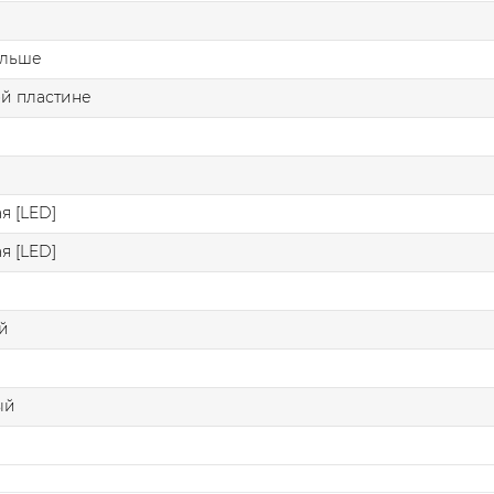
ольше
й пластине
я [LED]
я [LED]
й
ый