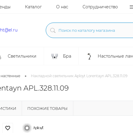
енды
Каталог
О нас
Сотрудничество
ght@el.ru
Светильники
Бра
Настольные ла
•
 настенные
Накладной светильник Aployt Lorentayn APL.328.11.09
tayn APL.328.11.09
РИСТИКИ
ПОХОЖИЕ ТОВАРЫ