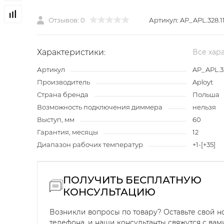
Отзывов: 0
Артикул:
AP_APL.328.1
Характеристики:
Все хар
Артикул
AP_APL.32
Производитель
Aployt
Страна бренда
Польша
Возможность подключения диммера
нельзя
Выступ, мм
60
Гарантия, месяцы
12
Диапазон рабочих температур
+1-[+35]
ПОЛУЧИТЬ БЕСПЛАТНУЮ
КОНСУЛЬТАЦИЮ
Возникли вопросы по товару? Оставьте свой 
телефона, и наши консультанты свяжутся с вам