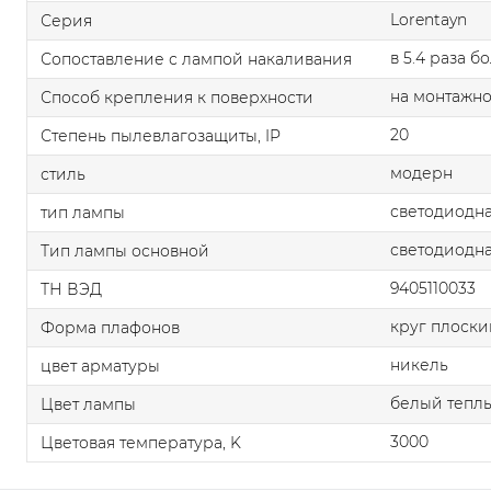
Lorentayn
Серия
в 5.4 раза б
Сопоставление с лампой накаливания
на монтажно
Способ крепления к поверхности
20
Степень пылевлагозащиты, IP
модерн
стиль
светодиодна
тип лампы
светодиодна
Тип лампы основной
9405110033
ТН ВЭД
круг плоски
Форма плафонов
никель
цвет арматуры
белый тепл
Цвет лампы
3000
Цветовая температура, K