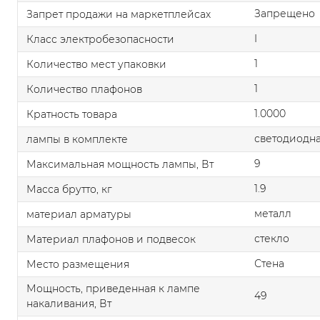
Запрещено
Запрет продажи на маркетплейсах
I
Класс электробезопасности
1
Количество мест упаковки
1
Количество плафонов
1.0000
Кратность товара
светодиодна
лампы в комплекте
9
Максимальная мощность лампы, Вт
1.9
Масса брутто, кг
металл
материал арматуры
стекло
Материал плафонов и подвесок
Стена
Место размещения
Мощность, приведенная к лампе
49
накаливания, Вт