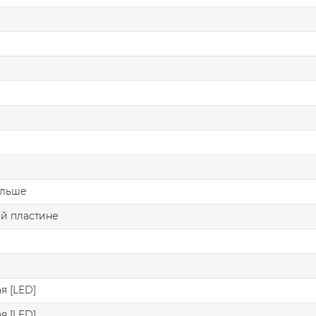
ольше
й пластине
я [LED]
я [LED]