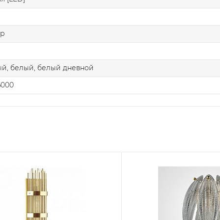
др
й, белый, белый дневной
6000