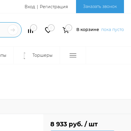
Заказать звонок
Вход
Регистрация
0
0
0
В корзине
пока пусто
мпы
Торшеры
8 933 руб.
/ шт