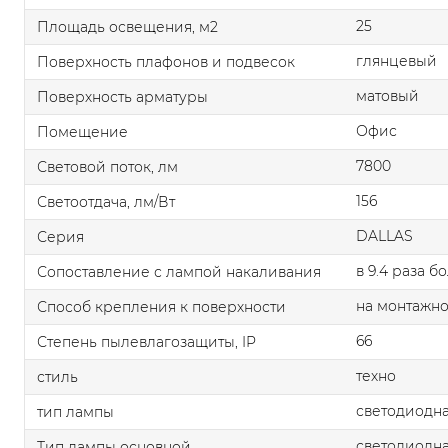
25
Площадь освещения, м2
глянцевый
Поверхность плафонов и подвесок
матовый
Поверхность арматуры
Офис
Помещение
7800
Световой поток, лм
156
Светоотдача, лм/Вт
DALLAS
Серия
в 9.4 раза б
Сопоставление с лампой накаливания
на монтажно
Способ крепления к поверхности
66
Степень пылевлагозащиты, IP
техно
стиль
светодиодна
тип лампы
светодиодна
Тип лампы основной