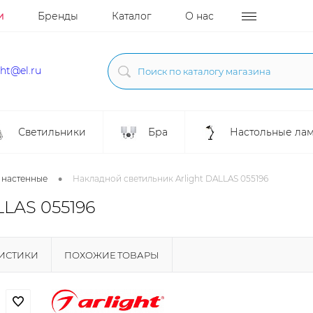
и
Бренды
Каталог
О нас
ght@el.ru
Светильники
Бра
Настольные ла
•
 настенные
Накладной светильник Arlight DALLAS 055196
LLAS 055196
РИСТИКИ
ПОХОЖИЕ ТОВАРЫ