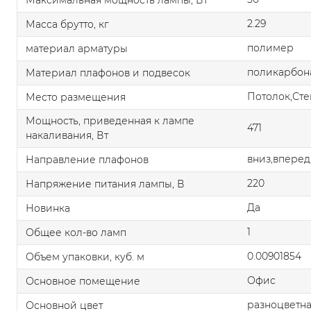
2.29
Масса брутто, кг
полимер
материал арматуры
поликарбон
Материал плафонов и подвесок
Потолок,Сте
Место размещения
Мощность, приведенная к лампе
471
накаливания, Вт
вниз,вперед
Направление плафонов
220
Напряжение питания лампы, В
Да
Новинка
1
Общее кол-во ламп
0.00901854
Объем упаковки, куб. м
Офис
Основное помещение
разноцветн
Основной цвет