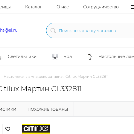
енды
Каталог
О нас
Сотрудничество
ght@el.ru
Светильники
Бра
Настольные ла
Настольная лампа декоративная Citilux Мартин CL332811
tilux Мартин CL332811
РИСТИКИ
ПОХОЖИЕ ТОВАРЫ