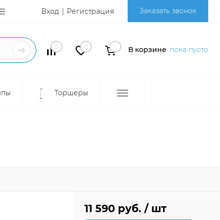
Заказать звонок
Вход
Регистрация
0
0
0
В корзине
пока пусто
мпы
Торшеры
11 590 руб.
/ шт