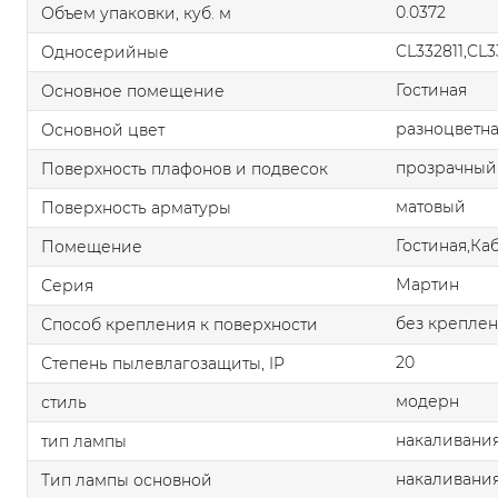
0.0372
Объем упаковки, куб. м
CL332811,CL3
Односерийные
Гостиная
Основное помещение
разноцветн
Основной цвет
прозрачный
Поверхность плафонов и подвесок
матовый
Поверхность арматуры
Гостиная,Ка
Помещение
Мартин
Серия
без крепле
Способ крепления к поверхности
20
Степень пылевлагозащиты, IP
модерн
стиль
накаливания
тип лампы
накаливани
Тип лампы основной