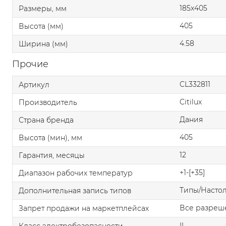
185x405
Размеры, мм
405
Высота (мм)
4.58
Ширина (мм)
Прочие
CL332811
Артикул
Citilux
Производитель
Дания
Страна бренда
405
Высота (мин), мм
12
Гарантия, месяцы
+1-[+35]
Диапазон рабочих температур
Типы/Насто
Дополнительная запись типов
Все разреш
Запрет продажи на маркетплейсах
II
Класс электробезопасности