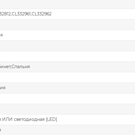
32812,CL332961,CL332962
ая
бинет,Спальня
ния
 ИЛИ светодиодная [LED]
я