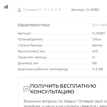
Отзывов: 0
Артикул:
CL332811
Характеристики:
Все хар
Артикул
CL332811
Производитель
Citilux
Страна бренда
Дания
Высота (мин), мм
405
Гарантия, месяцы
12
Диаметр, мм
185
Диапазон рабочих температур
+1-[+35]
ПОЛУЧИТЬ БЕСПЛАТНУЮ
КОНСУЛЬТАЦИЮ
Возникли вопросы по товару? Оставьте свой 
телефона, и наши консультанты свяжутся с вам