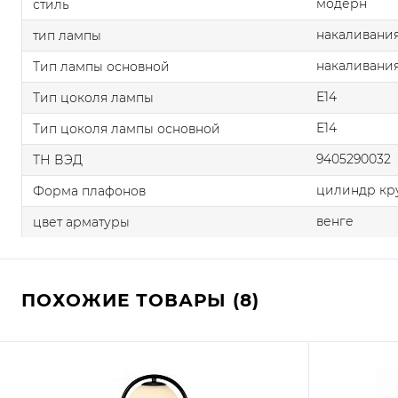
модерн
стиль
накаливания
тип лампы
накаливани
Тип лампы основной
E14
Тип цоколя лампы
E14
Тип цоколя лампы основной
9405290032
ТН ВЭД
цилиндр кр
Форма плафонов
венге
цвет арматуры
ПОХОЖИЕ ТОВАРЫ (8)