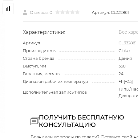
Отзывов: 0
Артикул:
CL332861
Характеристики:
Все хар
Артикул
CL332861
Производитель
Citilux
Страна бренда
Дания
Выступ, мм
350
Гарантия, месяцы
24
Диапазон рабочих температур
+1-[+35]
Типы/На
Дополнительная запись типов
Декорат
ПОЛУЧИТЬ БЕСПЛАТНУЮ
КОНСУЛЬТАЦИЮ
Возникли вопросы по товару? Оставьте свой 