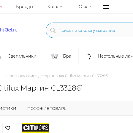
и
Бренды
Каталог
О нас
ght@el.ru
Светильники
Бра
Настольные ла
Настольная лампа декоративная Citilux Мартин CL332861
itilux Мартин CL332861
РИСТИКИ
ПОХОЖИЕ ТОВАРЫ