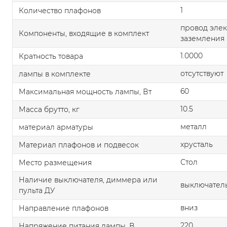
1
Количество плафонов
провод элек
Компоненты, входящие в комплект
заземления
1.0000
Кратность товара
отсутствуют
лампы в комплекте
60
Максимальная мощность лампы, Вт
10.5
Масса брутто, кг
металл
материал арматуры
хрусталь
Материал плафонов и подвесок
Стол
Место размещения
Наличие выключателя, диммера или
выключатель
пульта ДУ
вниз
Направление плафонов
220
Напряжение питания лампы, В