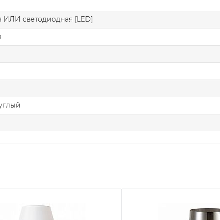
 ИЛИ светодиодная [LED]
я
углый