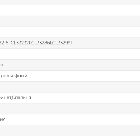
32161,CL332321,CL332861,CL332991
ая
,рельефный
бинет,Спальня
ния