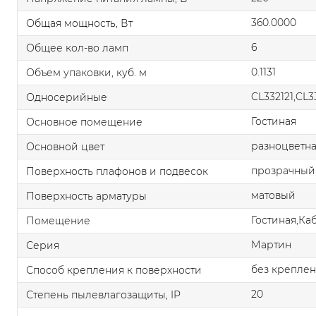
360.0000
Общая мощность, Вт
6
Общее кол-во ламп
0.1131
Объем упаковки, куб. м
CL332121,CL3
Односерийные
Гостиная
Основное помещение
разноцветн
Основной цвет
прозрачный
Поверхность плафонов и подвесок
матовый
Поверхность арматуры
Гостиная,Ка
Помещение
Мартин
Серия
без крепле
Способ крепления к поверхности
20
Степень пылевлагозащиты, IP