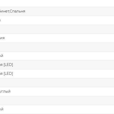
бинет,Спальня
в
ния
ый
я [LED]
я [LED]
углый
ый