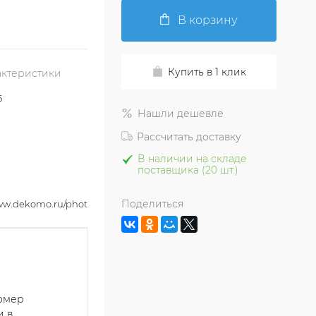
В корзину
Купить в 1 клик
актеристики
5
Нашли дешевле
Рассчитать доставку
В наличии на складе
поставщика (20 шт.)
Поделиться
www.dekomo.ru/photo2_krop_max/LS_745915.jpg
номер
и в