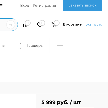
Заказать звонок
Вход
Регистрация
0
0
0
В корзине
пока пусто
мпы
Торшеры
5 999 руб.
/ шт