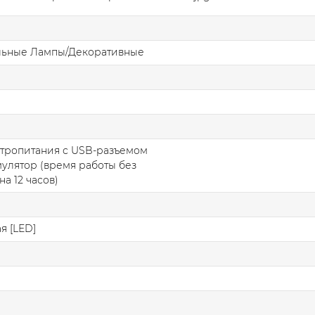
льные Лампы/Декоративные
ктропитания с USB-разъемом
умулятор (время работы без
а 12 часов)
я [LED]