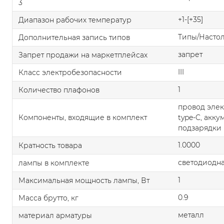
3
+1-[+35]
Диапазон рабочих температур
Типы/Насто
Дополнительная запись типов
запрет
Запрет продажи на маркетплейсах
III
Класс электробезопасности
1
Количество плафонов
провод эле
Компоненты, входящие в комплект
type-C, акк
подзарядки н
1.0000
Кратность товара
светодиодна
лампы в комплекте
1
Максимальная мощность лампы, Вт
0.9
Масса брутто, кг
металл
материал арматуры