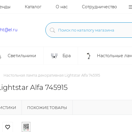
енды
Каталог
О нас
Сотрудничество
ght@el.ru
Светильники
Бра
Настольные ла
Настольная лампа декоративная Lightstar Alfa 745915
htstar Alfa 745915
РИСТИКИ
ПОХОЖИЕ ТОВАРЫ