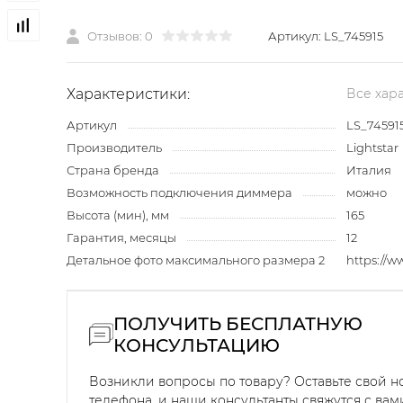
Отзывов: 0
Артикул:
LS_745915
Характеристики:
Все хар
Артикул
LS_74591
Производитель
Lightstar
Страна бренда
Италия
Возможность подключения диммера
можно
Высота (мин), мм
165
Гарантия, месяцы
12
Детальное фото максимального размера 2
https://
ПОЛУЧИТЬ БЕСПЛАТНУЮ
КОНСУЛЬТАЦИЮ
Возникли вопросы по товару? Оставьте свой 
телефона, и наши консультанты свяжутся с вам