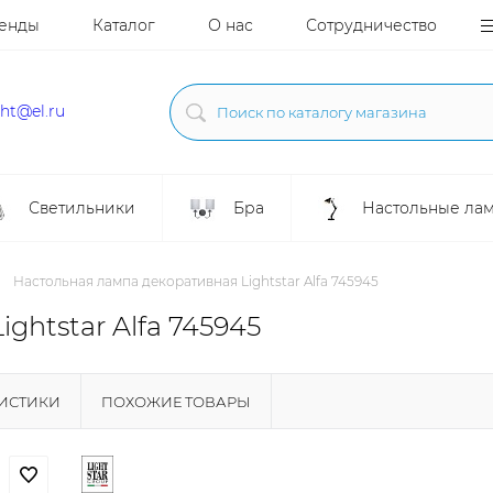
енды
Каталог
О нас
Сотрудничество
ght@el.ru
Светильники
Бра
Настольные ла
Настольная лампа декоративная Lightstar Alfa 745945
ghtstar Alfa 745945
РИСТИКИ
ПОХОЖИЕ ТОВАРЫ