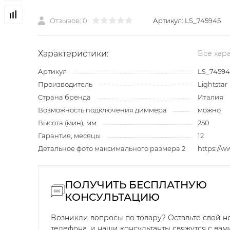
Отзывов: 0
Артикул:
LS_745945
Характеристики:
Все хар
Артикул
LS_74594
Производитель
Lightstar
Страна бренда
Италия
Возможность подключения диммера
можно
Высота (мин), мм
250
Гарантия, месяцы
12
Детальное фото максимального размера 2
https://
ПОЛУЧИТЬ БЕСПЛАТНУЮ
КОНСУЛЬТАЦИЮ
Возникли вопросы по товару? Оставьте свой 
телефона, и наши консультанты свяжутся с вам