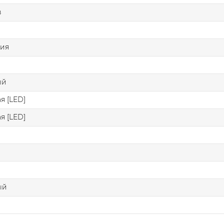
в
ния
ый
я [LED]
я [LED]
ый