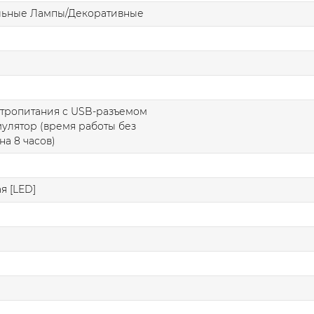
льные Лампы/Декоративные
ктропитания с USB-разъемом
умулятор (время работы без
на 8 часов)
я [LED]