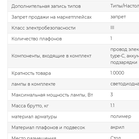
Типы/Насто
Дополнительная запись типов
запрет
Запрет продажи на маркетплейсах
III
Класс электробезопасности
1
Количество плафонов
провод эле
Компоненты, входящие в комплект
type-C, акк
подзарядки 
1.0000
Кратность товара
светодиодна
лампы в комплекте
3
Максимальная мощность лампы, Вт
1.1
Масса брутто, кг
полимер
материал арматуры
акрил
Материал плафонов и подвесок
Стол
Место размещения