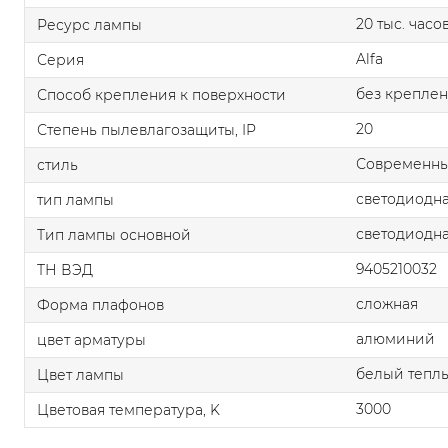
20 тыс. часо
Ресурс лампы
Alfa
Серия
без крепле
Способ крепления к поверхности
20
Степень пылевлагозащиты, IP
Современн
стиль
светодиодна
тип лампы
светодиодна
Тип лампы основной
9405210032
ТН ВЭД
сложная
Форма плафонов
алюминий
цвет арматуры
белый тепл
Цвет лампы
3000
Цветовая температура, K