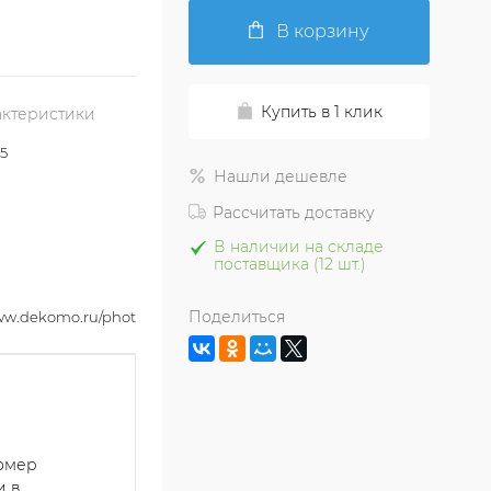
В корзину
Купить в 1 клик
актеристики
5
Нашли дешевле
Рассчитать доставку
В наличии на складе
поставщика (12 шт.)
Поделиться
www.dekomo.ru/photo2_krop_max/LS_745945.jpg
номер
и в