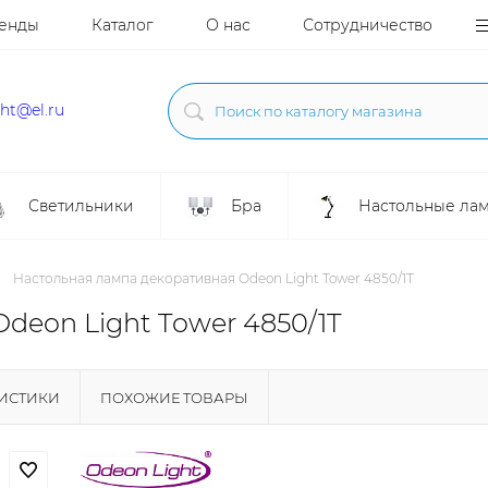
енды
Каталог
О нас
Сотрудничество
ght@el.ru
Светильники
Бра
Настольные ла
Настольная лампа декоративная Odeon Light Tower 4850/1T
deon Light Tower 4850/1T
РИСТИКИ
ПОХОЖИЕ ТОВАРЫ