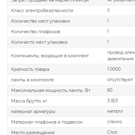
II
Класс электробезопасности
1
Количество мест упаковки
1
Количество плафонов
1
Количесто мест упаковки
провод элек
Компоненты, входящие в комплект
заземления
1.0000
Кратность товара
отсутствуют
лампы в комплекте
60
Максимальная мощность лампы, Вт
3.923
Масса брутто, кг
металл
материал арматуры
стекло
Материал плафонов и подвесок
Стол
Место размещения