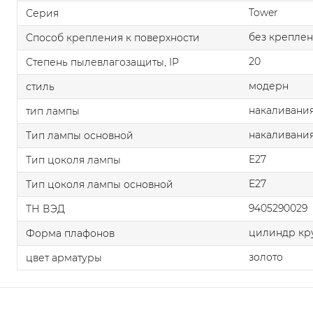
Tower
Серия
без крепле
Способ крепления к поверхности
20
Степень пылевлагозащиты, IP
модерн
стиль
накаливания
тип лампы
накаливани
Тип лампы основной
E27
Тип цоколя лампы
E27
Тип цоколя лампы основной
9405290029
ТН ВЭД
цилиндр кр
Форма плафонов
золото
цвет арматуры