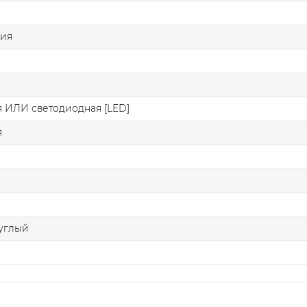
ния
 ИЛИ светодиодная [LED]
я
углый