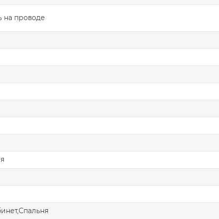
 на проводе
ая
бинет,Спальня