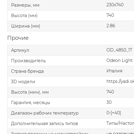
230x740
Размеры, мм
740
Высота (мм)
2.86
Ширина (мм)
Прочие
OD_4850_1T
Артикул
Odeon Light
Производитель
Италия
Страна бренда
https://yadi.
3D модели
740
Высота (мин), мм
30
Гарантия, месяцы
0-[+40]
Диапазон рабочих температур
Типы/Насто
Дополнительная запись типов
не разреше
Запрет продажи на маркетплейсах