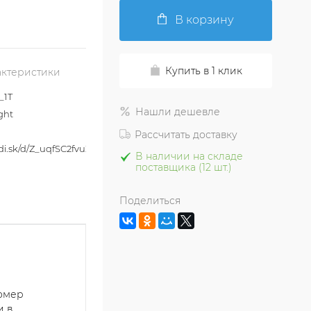
В корзину
Купить в 1 клик
актеристики
_1T
Нашли дешевле
ght
Рассчитать доставку
adi.sk/d/Z_uqfSC2fvuZnA
В наличии на складе
поставщика (12 шт.)
Поделиться
номер
и в