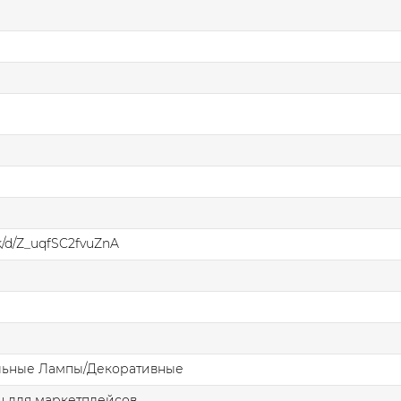
sk/d/Z_uqfSC2fvuZnA
льные Лампы/Декоративные
н для маркетплейсов