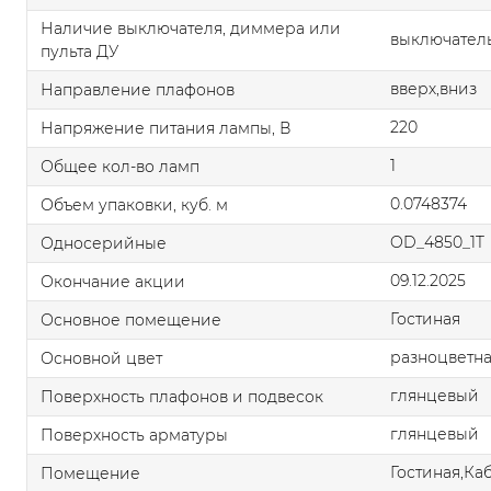
Наличие выключателя, диммера или
выключатель
пульта ДУ
вверх,вниз
Направление плафонов
220
Напряжение питания лампы, В
1
Общее кол-во ламп
0.0748374
Объем упаковки, куб. м
OD_4850_1T
Односерийные
09.12.2025
Окончание акции
Гостиная
Основное помещение
разноцветн
Основной цвет
глянцевый
Поверхность плафонов и подвесок
глянцевый
Поверхность арматуры
Гостиная,Ка
Помещение