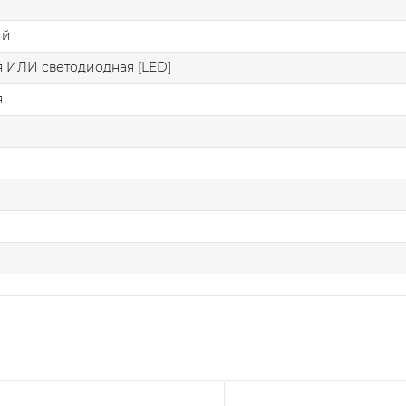
ий
 ИЛИ светодиодная [LED]
я