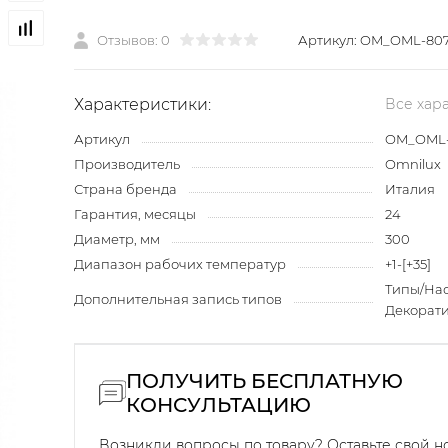
Отзывов: 0
Артикул:
OM_OML-807
Характеристики:
Все хар
Артикул
OM_OML-
Производитель
Omnilux
Страна бренда
Италия
Гарантия, месяцы
24
Диаметр, мм
300
Диапазон рабочих температур
+1-[+35]
Типы/На
Дополнительная запись типов
Декорат
ПОЛУЧИТЬ БЕСПЛАТНУЮ
КОНСУЛЬТАЦИЮ
Возникли вопросы по товару? Оставьте свой 