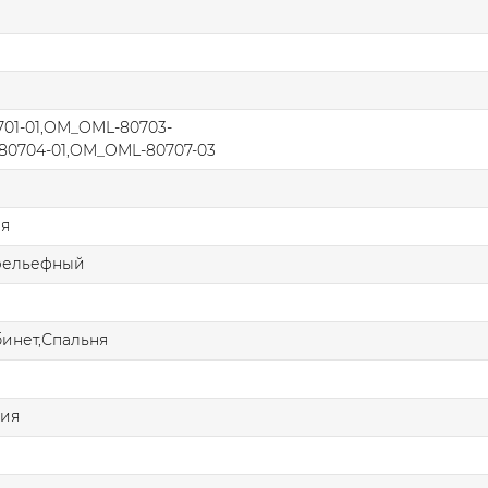
01-01,OM_OML-80703-
80704-01,OM_OML-80707-03
ая
рельефный
бинет,Спальня
ния