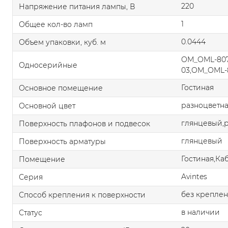
220
Напряжение питания лампы, В
1
Общее кол-во ламп
0.0444
Объем упаковки, куб. м
OM_OML-807
Односерийные
03,OM_OML-
Гостиная
Основное помещение
разноцветн
Основной цвет
глянцевый,
Поверхность плафонов и подвесок
глянцевый
Поверхность арматуры
Гостиная,Ка
Помещение
Avintes
Серия
без крепле
Способ крепления к поверхности
в наличии
Статус