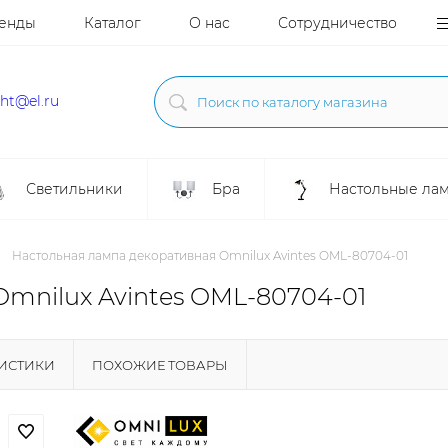
енды
Каталог
О нас
Сотрудничество
ght@el.ru
Светильники
Бра
Настольные ла
Настольная лампа декоративная Omnilux Avintes OML-80704-01
mnilux Avintes OML-80704-01
РИСТИКИ
ПОХОЖИЕ ТОВАРЫ