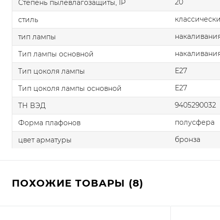
20
Степень пылевлагозащиты, IP
классическ
стиль
накаливания
тип лампы
накаливани
Тип лампы основной
E27
Тип цоколя лампы
E27
Тип цоколя лампы основной
9405290032
ТН ВЭД
полусфера
Форма плафонов
бронза
цвет арматуры
ПОХОЖИЕ ТОВАРЫ (8)