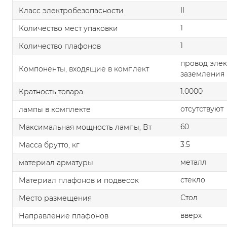
II
Класс электробезопасности
1
Количество мест упаковки
1
Количество плафонов
провод элек
Компоненты, входящие в комплект
заземления
1.0000
Кратность товара
отсутствуют
лампы в комплекте
60
Максимальная мощность лампы, Вт
3.5
Масса брутто, кг
металл
материал арматуры
стекло
Материал плафонов и подвесок
Стол
Место размещения
вверх
Направление плафонов