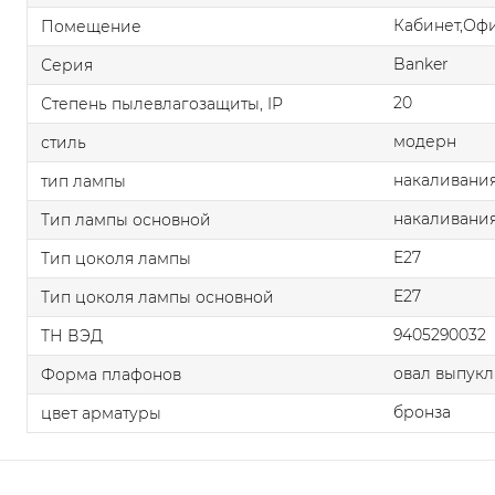
Кабинет,Оф
Помещение
Banker
Серия
20
Степень пылевлагозащиты, IP
модерн
стиль
накаливания
тип лампы
накаливани
Тип лампы основной
E27
Тип цоколя лампы
E27
Тип цоколя лампы основной
9405290032
ТН ВЭД
овал выпук
Форма плафонов
бронза
цвет арматуры