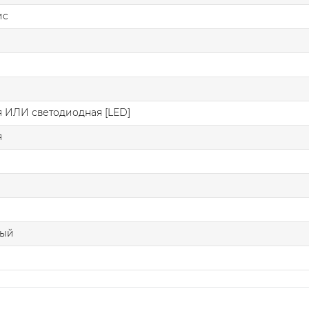
ис
 ИЛИ светодиодная [LED]
я
лый