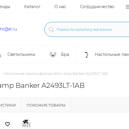
енды
Каталог
О нас
Сотрудничество
ght@el.ru
Светильники
Бра
Настольные ла
Настольная лампа офисная Arte Lamp Banker A2493LT-1AB
amp Banker A2493LT-1AB
РИСТИКИ
ПОХОЖИЕ ТОВАРЫ