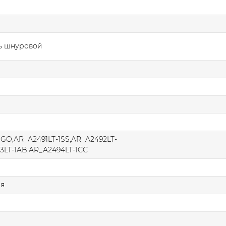
ь шнуровой
1GO,AR_A2491LT-1SS,AR_A2492LT-
3LT-1AB,AR_A2494LT-1CC
ая