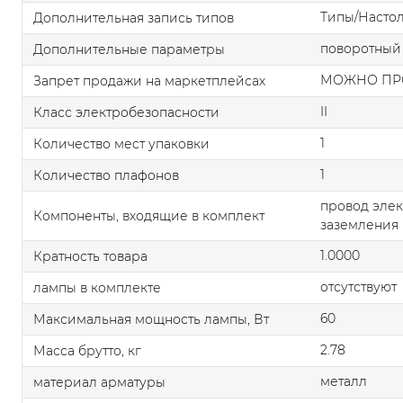
Типы/Насто
Дополнительная запись типов
поворотный
Дополнительные параметры
МОЖНО ПР
Запрет продажи на маркетплейсах
II
Класс электробезопасности
1
Количество мест упаковки
1
Количество плафонов
провод элек
Компоненты, входящие в комплект
заземления
1.0000
Кратность товара
отсутствуют
лампы в комплекте
60
Максимальная мощность лампы, Вт
2.78
Масса брутто, кг
металл
материал арматуры