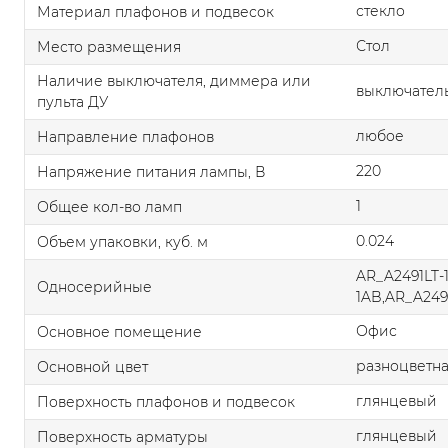
стекло
Материал плафонов и подвесок
Стол
Место размещения
Наличие выключателя, диммера или
выключател
пульта ДУ
любое
Направление плафонов
220
Напряжение питания лампы, В
1
Общее кол-во ламп
0.024
Объем упаковки, куб. м
AR_A2491LT-
Односерийные
1AB,AR_A249
Офис
Основное помещение
разноцветн
Основной цвет
глянцевый
Поверхность плафонов и подвесок
глянцевый
Поверхность арматуры