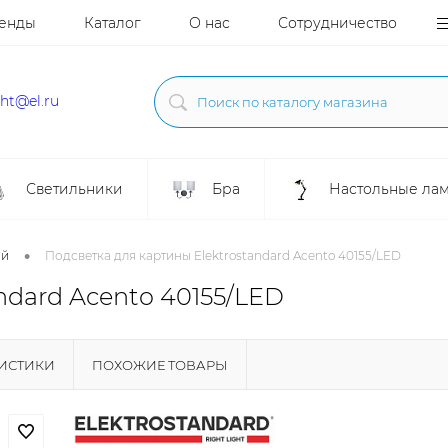
енды
Каталог
О нас
Сотрудничество
ght@el.ru
Светильники
Бра
Настольные ла
•
ой
Подсветка для картины Elektrostandard Acento 40155/LED
ndard Acento 40155/LED
РИСТИКИ
ПОХОЖИЕ ТОВАРЫ