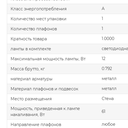
A
Класс энергопотребления
1
Количество мест упаковки
1
Количество плафонов
1.0000
Кратность товара
светодиодна
лампы в комплекте
12
Максимальная мощность лампы, Вт
0.792
Масса брутто, кг
металл
материал арматуры
металл
Материал плафонов и подвесок
Стена
Место размещения
Мощность, приведенная к лампе
61
накаливания, Вт
любое
Направление плафонов