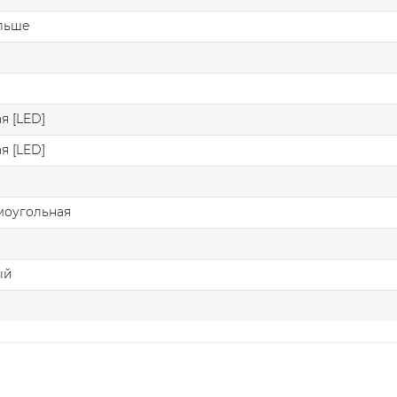
ольше
я [LED]
я [LED]
моугольная
ый