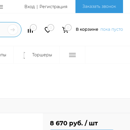
Заказать звонок
Вход
Регистрация
0
0
0
В корзине
пока пусто
мпы
Торшеры
8 670 руб.
/ шт