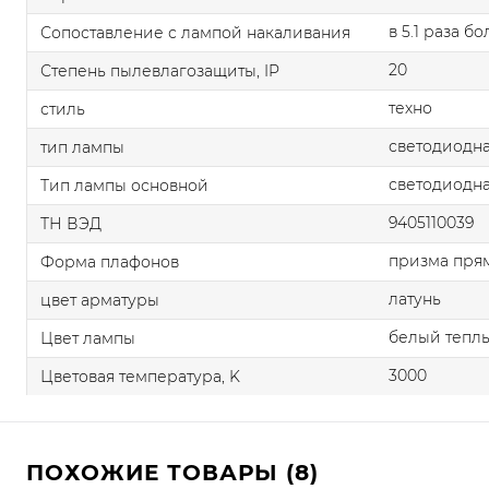
в 5.1 раза б
Сопоставление с лампой накаливания
20
Степень пылевлагозащиты, IP
техно
стиль
светодиодна
тип лампы
светодиодна
Тип лампы основной
9405110039
ТН ВЭД
призма пря
Форма плафонов
латунь
цвет арматуры
белый тепл
Цвет лампы
3000
Цветовая температура, K
ПОХОЖИЕ ТОВАРЫ (8)