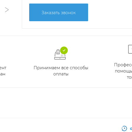
Заказать звонок
Профес
Принимаем все способы
ент
помощь
оплаты
ан
то