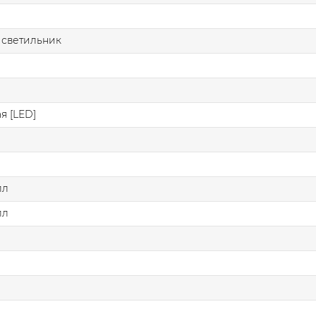
 светильник
я [LED]
лл
лл