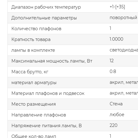
+1-[+35]
Диапазон рабочих температур
поворотный
Дополнительные параметры
1
Количество плафонов
1.0000
Кратность товара
светодиодна
лампы в комплекте
12
Максимальная мощность лампы, Вт
0.8
Масса брутто, кг
акрил, мета
материал арматуры
акрил, мета
Материал плафонов и подвесок
Стена
Место размещения
любое
Направление плафонов
220
Напряжение питания лампы, В
1
Общее кол-во ламп