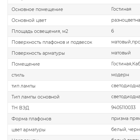
Гостиная
Основное помещение
разноцветн
Основной цвет
6
Площадь освещения, м2
матовый,пр
Поверхность плафонов и подвесок
матовый
Поверхность арматуры
Гостиная,Ка
Помещение
модерн
стиль
светодиодна
тип лампы
светодиодна
Тип лампы основной
9405110033
ТН ВЭД
призма пря
Форма плафонов
белый, чер
цвет арматуры