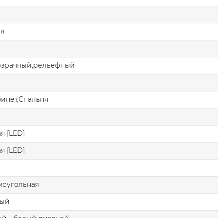
ая
озрачный,рельефный
бинет,Спальня
я [LED]
я [LED]
моугольная
ный