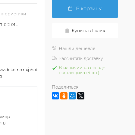
В корзину
актеристики
1-0.2-01L
Купить в 1 клик
Нашли дешевле
Рассчитать доставку
В наличии на складе
www.dekomo.ru/photo2_krop_max/RLC_08871-
поставщика (4 шт.)
pg
Поделиться
номер
и в