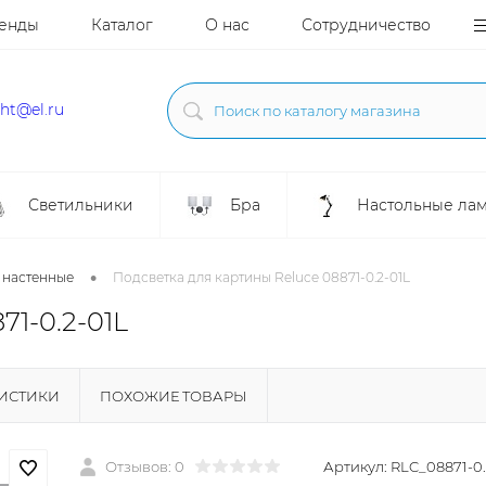
енды
Каталог
О нас
Сотрудничество
ght@el.ru
Светильники
Бра
Настольные ла
•
 настенные
Подсветка для картины Reluce 08871-0.2-01L
71-0.2-01L
РИСТИКИ
ПОХОЖИЕ ТОВАРЫ
Отзывов: 0
Артикул:
RLC_08871-0.