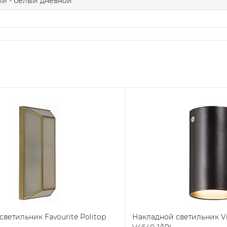
й - белый дневной
ветильник Favourite Politop
Накладной светильник Vi