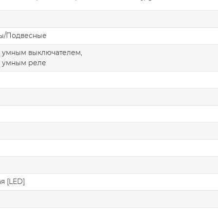
ы/Подвесные
с умным выключателем,
с умным реле
я [LED]