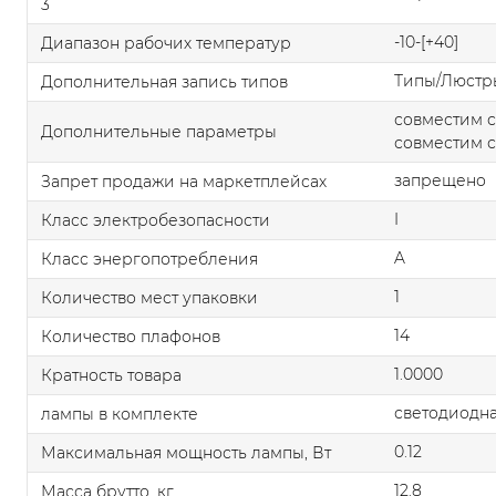
3
-10-[+40]
Диапазон рабочих температур
Типы/Люстр
Дополнительная запись типов
совместим 
Дополнительные параметры
совместим 
запрещено
Запрет продажи на маркетплейсах
I
Класс электробезопасности
A
Класс энергопотребления
1
Количество мест упаковки
14
Количество плафонов
1.0000
Кратность товара
светодиодна
лампы в комплекте
0.12
Максимальная мощность лампы, Вт
12.8
Масса брутто, кг