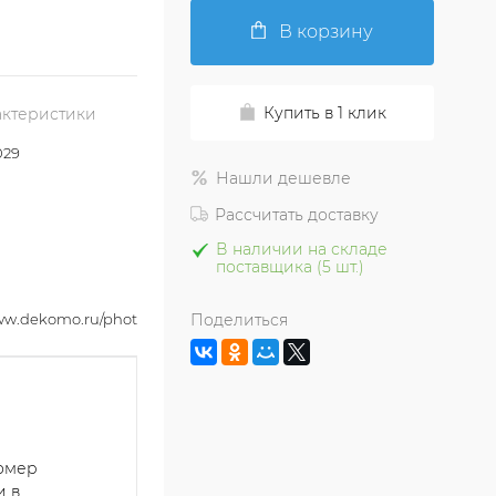
В корзину
Купить в 1 клик
актеристики
029
Нашли дешевле
Рассчитать доставку
В наличии на складе
поставщика (5 шт.)
www.dekomo.ru/photo2_krop_max/EV_a065029.jpg
Поделиться
номер
и в