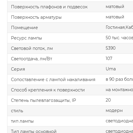
матовый
Поверхность плафонов и подвесок
матовый
Поверхность арматуры
Гостиная,Ка
Помещение
50 тыс. часо
Ресурс лампы
5390
Световой поток, лм
107
Светоотдача, лм/Вт
Uma
Серия
в 90 раз бо
Сопоставление с лампой накаливания
на монтажно
Способ крепления к поверхности
20
Степень пылевлагозащиты, IP
модерн
стиль
светодиодна
тип лампы
светодиодна
Тип лампы основной