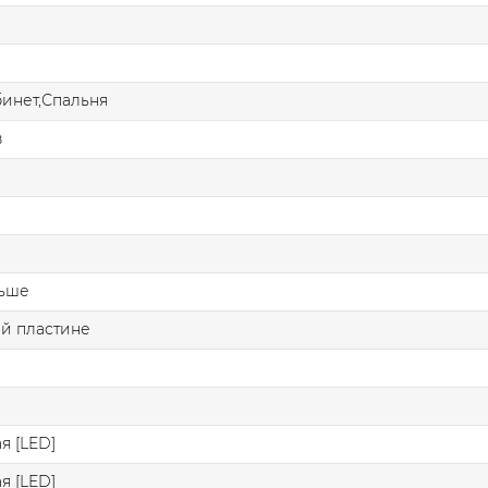
бинет,Спальня
в
льше
й пластине
я [LED]
я [LED]