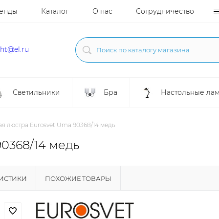
енды
Каталог
О нас
Сотрудничество
ght@el.ru
Светильники
Бра
Настольные ла
я люстра Eurosvet Uma 90368/14 медь
0368/14 медь
РИСТИКИ
ПОХОЖИЕ ТОВАРЫ