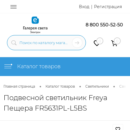
Вход
Регистрация
8 800 550-52-50
0
0
Каталог товаров
•
•
•
Главная страница
Каталог товаров
Светильники
Свети
Подвесной светильник Freya
Пещера FR5631PL-L5BS