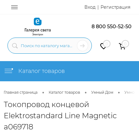
Вход
Регистрация
8 800 550-52-50
0
0
Каталог товаров
•
•
•
Главная страница
Каталог товаров
Умный Дом
Умное 
Токопровод концевой
Elektrostandard Line Magnetic
a069718