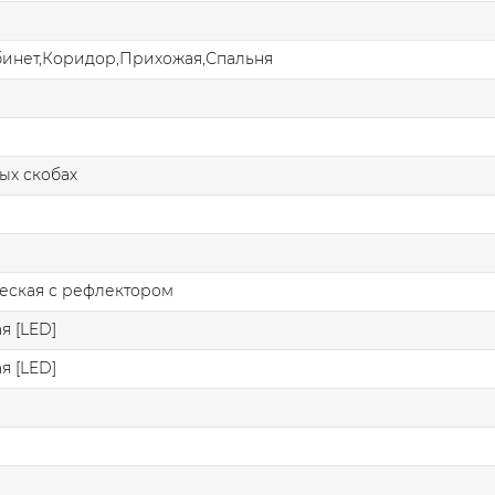
бинет,Коридор,Прихожая,Спальня
ых скобах
еская с рефлектором
я [LED]
я [LED]