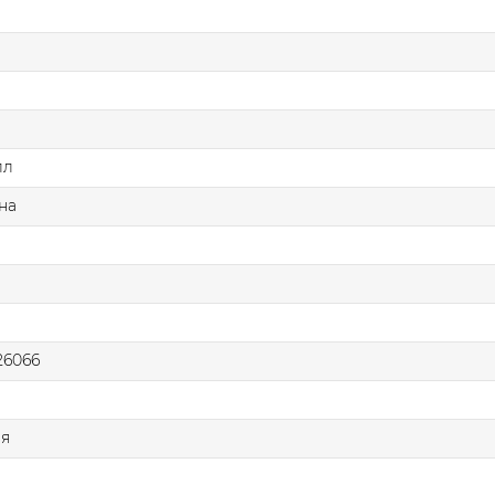
лл
на
6066
ая