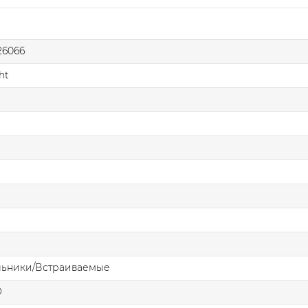
6066
ht
льники/Встраиваемые
О