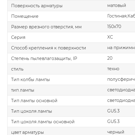
матовый
Поверхность арматуры
Гостиная,Ка
Помещение
150x70
Размер врезного отверстия, мм
XC
Серия
на прижимн
Способ крепления к поверхности
20
Степень пылевлагозащиты, IP
техно
стиль
полусферич
Тип колбы лампы
светодиодна
тип лампы
светодиодна
Тип лампы основной
GU5.3
Тип цоколя лампы
GU5.3
Тип цоколя лампы основной
черный
цвет арматуры