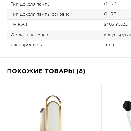
GU5.3
Тип цоколя лампы
GU5.3
Тип цоколя лампы основной
9405190032
ТН ВЭД
конус круг
Форма плафонов
золото
цвет арматуры
ПОХОЖИЕ ТОВАРЫ (8)