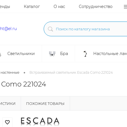
енды
Каталог
О нас
Сотрудничество
ght@el.ru
Светильники
Бра
Настольные ла
•
 настенные
Встраиваемый светильник Escada Como 221024
 Como 221024
РИСТИКИ
ПОХОЖИЕ ТОВАРЫ