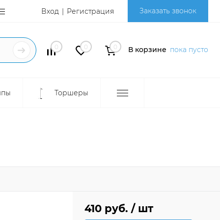
Заказать звонок
Вход
Регистрация
0
0
0
В корзине
пока пусто
мпы
Торшеры
410 руб.
/ шт