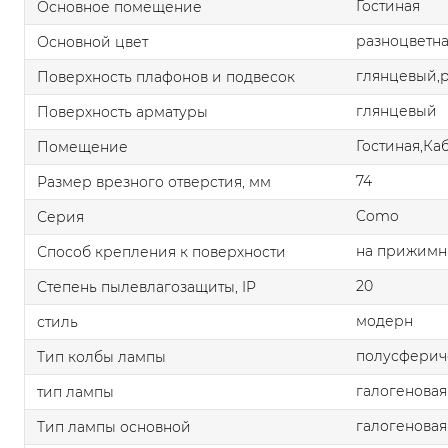
Гостиная
Основное помещение
разноцветн
Основной цвет
глянцевый,
Поверхность плафонов и подвесок
глянцевый
Поверхность арматуры
Гостиная,Ка
Помещение
74
Размер врезного отверстия, мм
Como
Серия
на прижимн
Способ крепления к поверхности
20
Степень пылевлагозащиты, IP
модерн
стиль
полусферич
Тип колбы лампы
галогеновая
тип лампы
галогеновая
Тип лампы основной