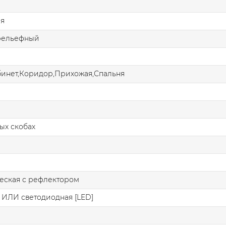
ая
рельефный
бинет,Коридор,Прихожая,Спальня
ых скобах
еская с рефлектором
 ИЛИ светодиодная [LED]