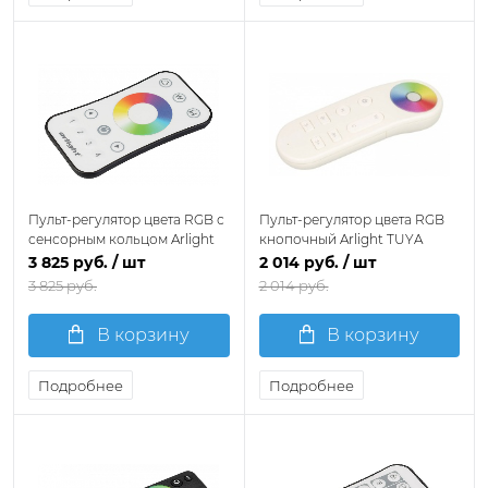
Пульт-регулятор цвета RGB с
Пульт-регулятор цвета RGB
сенсорным кольцом Arlight
кнопочный Arlight TUYA
SMART 022672
035814
3 825 руб.
/ шт
2 014 руб.
/ шт
3 825 руб.
2 014 руб.
В корзину
В корзину
Подробнее
Подробнее