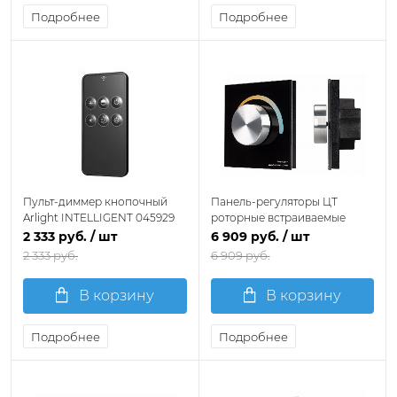
Подробнее
Подробнее
Пульт-диммер кнопочный
Панель-регуляторы ЦТ
Arlight INTELLIGENT 045929
роторные встраиваемые
Arlight SMART 033762
2 333 руб.
/ шт
6 909 руб.
/ шт
2 333 руб.
6 909 руб.
В корзину
В корзину
Подробнее
Подробнее