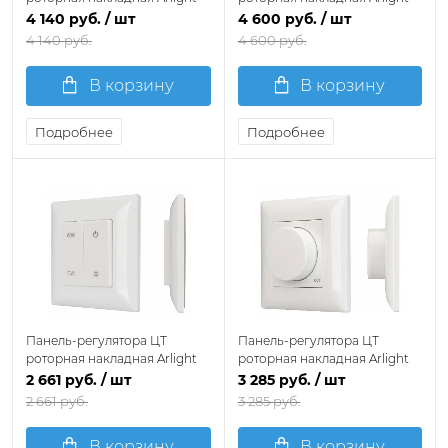
SMART 032986
SMART 032985
4 140 руб.
/ шт
4 600 руб.
/ шт
4 140 руб.
4 600 руб.
В корзину
В корзину
Подробнее
Подробнее
Панель-регулятора ЦТ
Панель-регулятора ЦТ
роторная накладная Arlight
роторная накладная Arlight
SMART 028302
SMART 025136
2 661 руб.
/ шт
3 285 руб.
/ шт
2 661 руб.
3 285 руб.
В корзину
В корзину