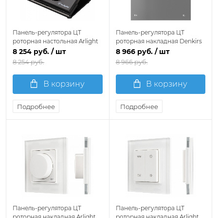
Панель-регулятора ЦТ
Панель-регулятора ЦТ
роторная настольная Arlight
роторная накладная Denkirs
SMART 034772
AIR CONTROL BT DK7201-DG
8 254 руб.
/ шт
8 966 руб.
/ шт
8 254 руб.
8 966 руб.
В корзину
В корзину
Подробнее
Подробнее
Панель-регулятора ЦТ
Панель-регулятора ЦТ
роторная накладная Arlight
роторная накладная Arlight