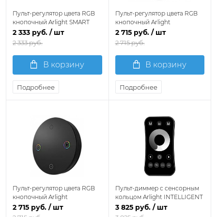
Пульт-регулятор цвета RGB
Пульт-регулятор цвета RGB
кнопочный Arlight SMART
кнопочный Arlight
031597
INTELLIGENT 046480
2 333 руб.
/ шт
2 715 руб.
/ шт
2 333 руб.
2 715 руб.
В корзину
В корзину
Подробнее
Подробнее
Пульт-регулятор цвета RGB
Пульт-диммер с сенсорным
кнопочный Arlight
кольцом Arlight INTELLIGENT
INTELLIGENT 046479
061096
2 715 руб.
/ шт
3 825 руб.
/ шт