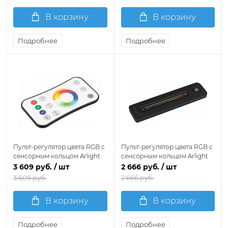
В корзину
В корзину
Подробнее
Подробнее
Пульт-регулятор цвета RGB с
Пульт-регулятор цвета RGB с
сенсорным кольцом Arlight
сенсорным кольцом Arlight
SMART 036248
SMART 032987
3 609 руб.
/ шт
2 666 руб.
/ шт
3 609 руб.
2 666 руб.
В корзину
В корзину
Подробнее
Подробнее