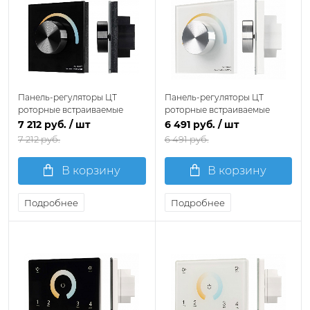
Панель-регуляторы ЦТ
Панель-регуляторы ЦТ
роторные встраиваемые
роторные встраиваемые
Arlight SMART 033755
Arlight SMART 033754
7 212 руб.
/ шт
6 491 руб.
/ шт
7 212 руб.
6 491 руб.
В корзину
В корзину
Подробнее
Подробнее