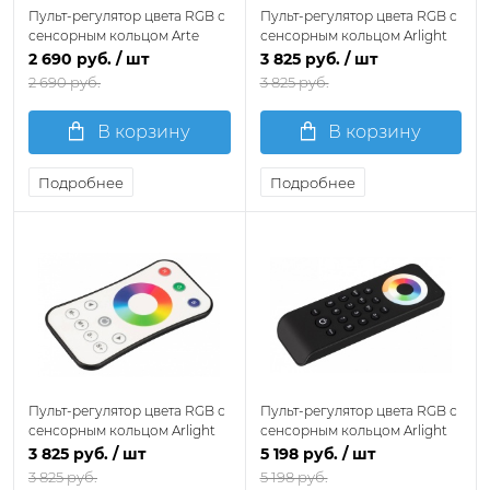
Пульт-регулятор цвета RGB с
Пульт-регулятор цвета RGB с
сенсорным кольцом Arte
сенсорным кольцом Arlight
Lamp SMART A70RC-04CH-
SMART 037675
2 690 руб.
/ шт
3 825 руб.
/ шт
BK
2 690 руб.
3 825 руб.
В корзину
В корзину
Подробнее
Подробнее
Пульт-регулятор цвета RGB с
Пульт-регулятор цвета RGB с
сенсорным кольцом Arlight
сенсорным кольцом Arlight
SMART 037674
SMART 037336
3 825 руб.
/ шт
5 198 руб.
/ шт
3 825 руб.
5 198 руб.