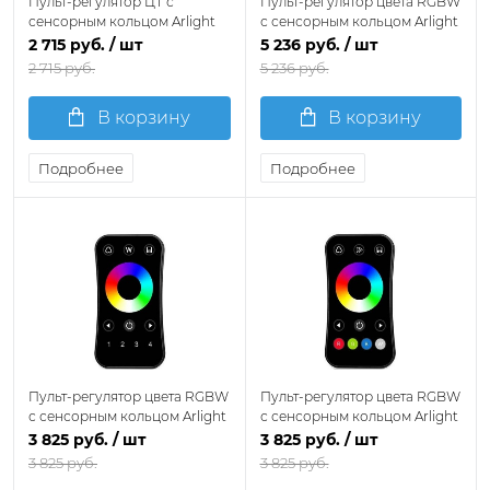
Пульт-регулятор ЦТ с
Пульт-регулятор цвета RGBW
сенсорным кольцом Arlight
с сенсорным кольцом Arlight
INTELLIGENT 046477
INTELLIGENT 061881
2 715 руб.
/ шт
5 236 руб.
/ шт
2 715 руб.
5 236 руб.
В корзину
В корзину
Подробнее
Подробнее
Пульт-регулятор цвета RGBW
Пульт-регулятор цвета RGBW
с сенсорным кольцом Arlight
с сенсорным кольцом Arlight
INTELLIGENT 061107
INTELLIGENT 061106
3 825 руб.
/ шт
3 825 руб.
/ шт
3 825 руб.
3 825 руб.