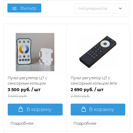
Фильтр
популярности
Пульт-регулятор ЦТ с
Пульт-регулятор ЦТ с
сенсорным кольцом
сенсорным кольцом Arte
Favourite 2001-RC-002
Lamp SMART A70RC-02CH-BK
3 500 руб.
/ шт
2 690 руб.
/ шт
3 500 руб.
2 690 руб.
В корзину
В корзину
Подробнее
Подробнее