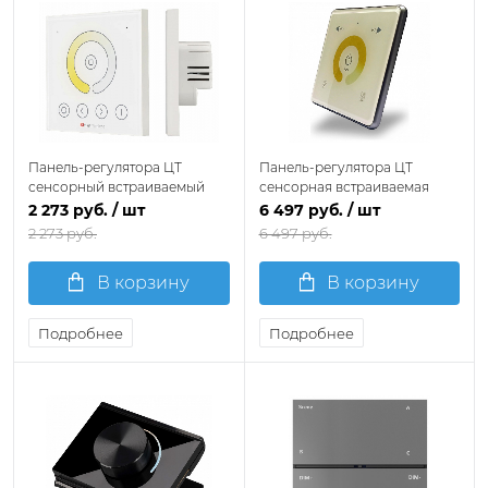
Панель-регулятора ЦТ
Панель-регулятора ЦТ
сенсорный встраиваемый
сенсорная встраиваемая
Arlight COMFORT 032359
Denkirs Smart DK7200-WH
2 273 руб.
/ шт
6 497 руб.
/ шт
2 273 руб.
6 497 руб.
В корзину
В корзину
Подробнее
Подробнее