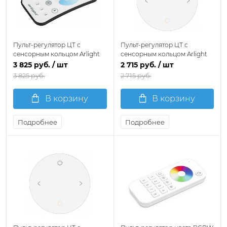
Пульт-регулятор ЦТ с
Пульт-регулятор ЦТ с
сенсорным кольцом Arlight
сенсорным кольцом Arlight
SMART 028143
INTELLIGENT 046478
3 825 руб.
/ шт
2 715 руб.
/ шт
3 825 руб.
2 715 руб.
В корзину
В корзину
Подробнее
Подробнее