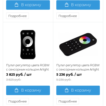
В корзину
В корзину
Подробнее
Подробнее
Пульт-регулятор цвета RGBW
Пульт-регулятор цвета RGBW
с сенсорным кольцом Arlight
с сенсорным кольцом Arlight
INTELLIGENT 061101
INTELLIGENT 059249
3 825 руб.
/ шт
5 236 руб.
/ шт
3 825 руб.
5 236 руб.
В корзину
В корзину
Подробнее
Подробнее