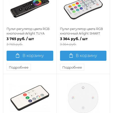
Пульт-регулятор цвета RGB
Пульт-регулятор цвета RGB
кнопочный Arlight TUYA
кнопочный Arlight SMART
027154
032622
3 765 руб.
/ шт
3 364 руб.
/ шт
3 765 руб.
3 364 руб.
В корзину
В корзину
Подробнее
Подробнее