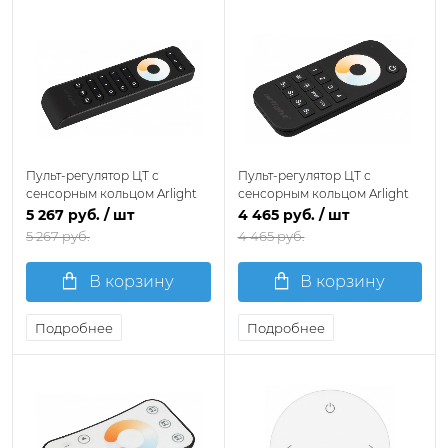
Пульт-регулятор ЦТ с
Пульт-регулятор ЦТ с
сенсорным кольцом Arlight
сенсорным кольцом Arlight
SMART 032942
SMART 031936
5 267 руб.
/ шт
4 465 руб.
/ шт
5 267 руб.
4 465 руб.
В корзину
В корзину
Подробнее
Подробнее