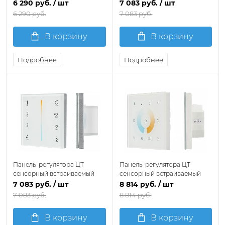
Arlight SMART 033765
Arlight SMART 028137
6 290 руб.
/ шт
7 083 руб.
/ шт
6 290 руб.
7 083 руб.
В корзину
В корзину
Подробнее
Подробнее
Панель-регулятора ЦТ
Панель-регулятора ЦТ
сенсорный встраиваемый
сенсорный встраиваемый
Arlight SMART 027118
Arlight INTELLIGENT 037198
7 083 руб.
/ шт
8 814 руб.
/ шт
7 083 руб.
8 814 руб.
В корзину
В корзину