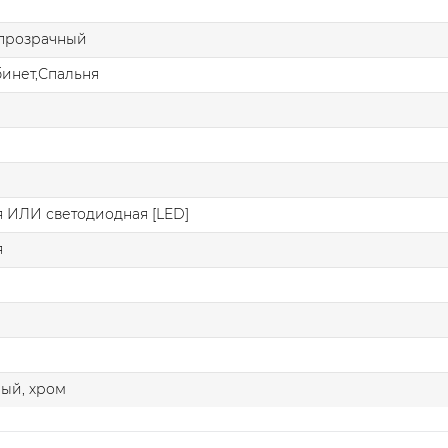
 прозрачный
бинет,Спальня
 ИЛИ светодиодная [LED]
я
ый, хром