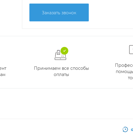
Заказать звонок
Профес
Принимаем все способы
ент
помощь
оплаты
ан
то