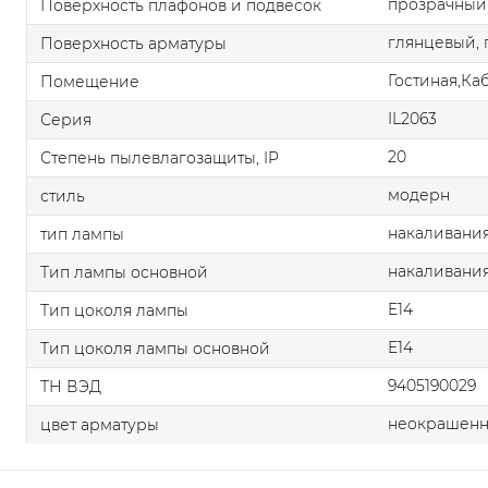
прозрачный
Поверхность плафонов и подвесок
глянцевый,
Поверхность арматуры
Гостиная,Ка
Помещение
IL2063
Серия
20
Степень пылевлагозащиты, IP
модерн
стиль
накаливания
тип лампы
накаливани
Тип лампы основной
E14
Тип цоколя лампы
E14
Тип цоколя лампы основной
9405190029
ТН ВЭД
неокрашенн
цвет арматуры