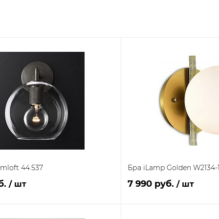
mloft 44.537
Бра iLamp Golden W2134-
б.
7 990 руб.
/ шт
/ шт