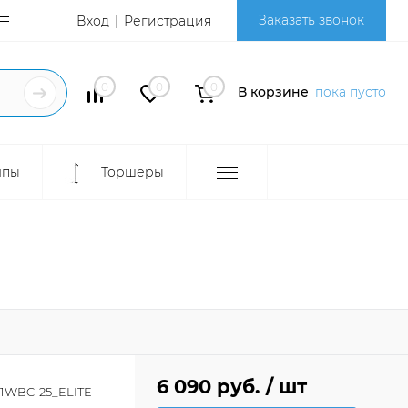
Заказать звонок
Вход
Регистрация
0
0
0
В корзине
пока пусто
мпы
Торшеры
6 090 руб.
/ шт
-1WBC-25_ELITE