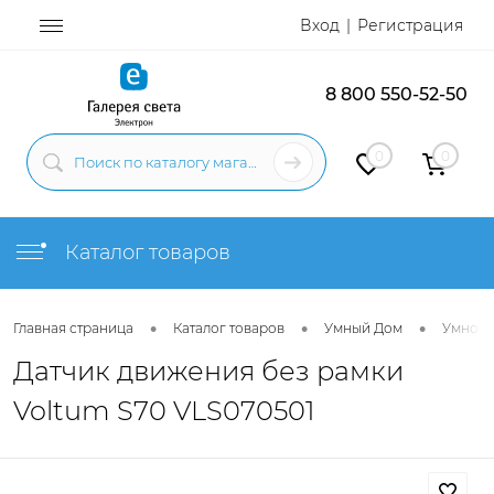
Вход
Регистрация
8 800 550-52-50
0
0
Каталог товаров
•
•
•
Главная страница
Каталог товаров
Умный Дом
Умное 
Датчик движения без рамки
Voltum S70 VLS070501