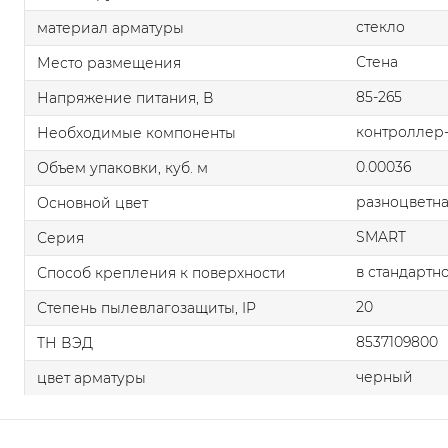
стекло
материал арматуры
Стена
Место размещения
85-265
Напряжение питания, В
контроллер
Необходимые компоненты
0.00036
Объем упаковки, куб. м
разноцветн
Основной цвет
SMART
Серия
в стандартн
Способ крепления к поверхности
20
Степень пылевлагозащиты, IP
8537109800
ТН ВЭД
черный
цвет арматуры