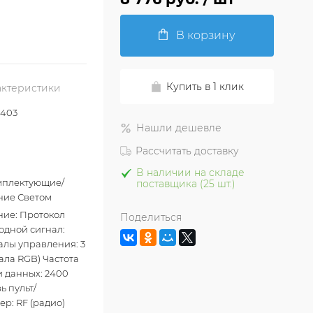
В корзину
Купить в 1 клик
актеристики
8403
Нашли дешевле
Рассчитать доставку
В наличии на складе
мплектующие/
поставщика (25 шт.)
ние Светом
ие: Протокол
Поделиться
дной сигнал:
лы управления: 3
нала RGB) Частота
 данных: 2400
ь пульт/
ер: RF (радио)