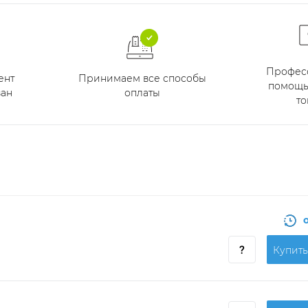
Профес
Принимаем все способы
ент
помощь
оплаты
ан
то
Купить