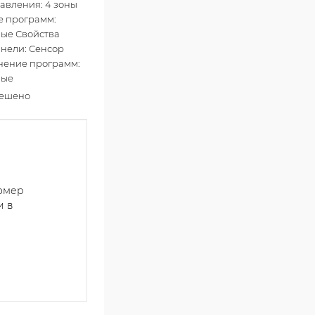
авления: 4 зоны
е программ:
ые Свойства
анели: Сенсор
нение программ:
ные
решено
номер
и в