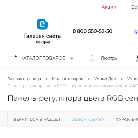
Акции
Бр
8 800 550-52-50
li
КАТАЛОГ ТОВАРОВ
Люстры
•
•
•
Главная страница
Каталог товаров
Умный Дом
Умно
Панель-регулятора цвета RGB сенсорная встраиваемая Arlight SMA
Панель-регулятора цвета RGB сен
ВЕРНУТЬСЯ В РАЗДЕЛ
ОБЗОР ТОВАРА
ХАРАКТЕ