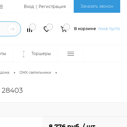
Заказать звонок
Вход
Регистрация
0
0
0
В корзине
пока пусто
мпы
Торшеры
•
•
 дома
DMX светильники
 28403
8 776 руб.
/ шт