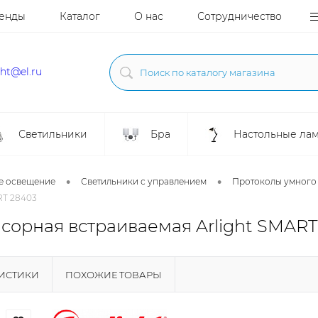
енды
Каталог
О нас
Сотрудничество
ght@el.ru
Светильники
Бра
Настольные ла
•
•
е освещение
Светильники с управлением
Протоколы умного
RT 28403
сорная встраиваемая Arlight SMART
РИСТИКИ
ПОХОЖИЕ ТОВАРЫ