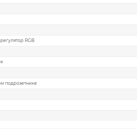
-регулятор RGB
ая
ом подрозетнике