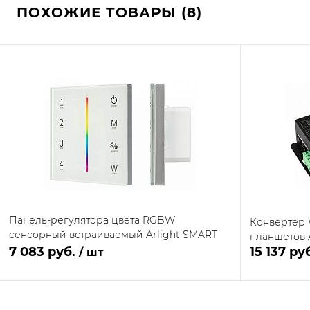
ПОХОЖИЕ ТОВАРЫ (8)
Панель-регулятора цвета RGBW
Конвертер 
сенсорный встраиваемый Arlight SMART
планшетов 
028140
7 083 руб.
15 137 ру
/ шт
В корзину