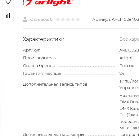
Отзывов: 0
Артикул:
ARLT_028403
Характеристики:
Все хар
Артикул
ARLT_02
Производитель
Arlight
Страна бренда
Россия
Гарантия, месяцы
24
Типы/Ко
Дополнительная запись типов
Управле
Назначен
DMX Выхо
DMX Кана
CH (3 ка
передачи
MHz Связ
Дополнительные параметры
контролл