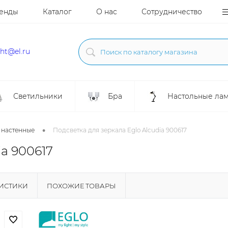
енды
Каталог
О нас
Сотрудничество
ght@el.ru
Светильники
Бра
Настольные ла
•
 настенные
Подсветка для зеркала Eglo Alcudia 900617
ia 900617
РИСТИКИ
ПОХОЖИЕ ТОВАРЫ