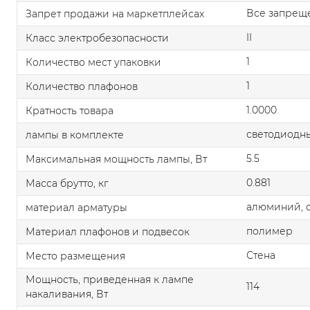
Все запрещ
Запрет продажи на маркетплейсах
II
Класс электробезопасности
1
Количество мест упаковки
1
Количество плафонов
1.0000
Кратность товара
светодиодны
лампы в комплекте
5.5
Максимальная мощность лампы, Вт
0.881
Масса брутто, кг
алюминий, с
материал арматуры
полимер
Материал плафонов и подвесок
Стена
Место размещения
Мощность, приведенная к лампе
114
накаливания, Вт