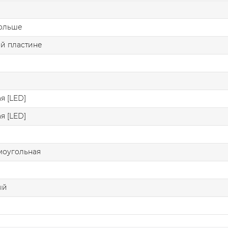
больше
й пластине
я [LED]
я [LED]
моугольная
ый