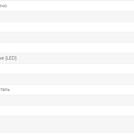
ено
е [LED]
таль