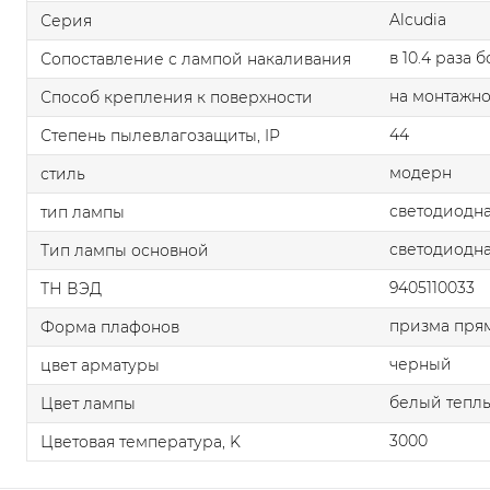
Alcudia
Серия
в 10.4 раза 
Сопоставление с лампой накаливания
на монтажно
Способ крепления к поверхности
44
Степень пылевлагозащиты, IP
модерн
стиль
светодиодна
тип лампы
светодиодна
Тип лампы основной
9405110033
ТН ВЭД
призма пря
Форма плафонов
черный
цвет арматуры
белый тепл
Цвет лампы
3000
Цветовая температура, K